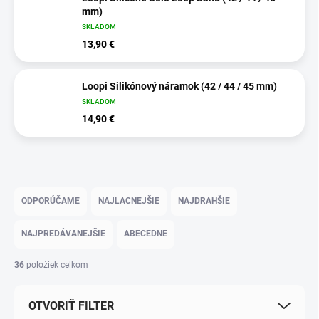
mm)
SKLADOM
13,90 €
Loopi Silikónový náramok (42 / 44 / 45 mm)
SKLADOM
14,90 €
R
a
ODPORÚČAME
NAJLACNEJŠIE
NAJDRAHŠIE
d
e
NAJPREDÁVANEJŠIE
ABECEDNE
n
i
36
položiek celkom
e
p
OTVORIŤ FILTER
r