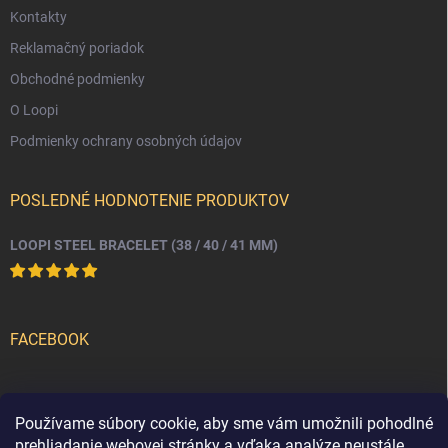
u
Kontakty
Reklamačný poriadok
Obchodné podmienky
O Loopi
Podmienky ochrany osobných údajov
POSLEDNÉ HODNOTENIE PRODUKTOV
LOOPI STEEL BRACELET (38 / 40 / 41 MM)
FACEBOOK
PRIJÍMAME ONLINE PLATBY
Používame súbory cookie, aby sme vám umožnili pohodlné
prehliadanie webovej stránky a vďaka analýze neustále