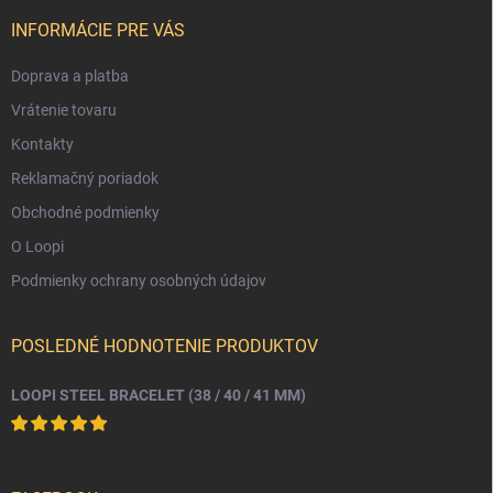
e
t
y
v
i
INFORMÁCIE PRE VÁS
ý
e
p
Doprava a platba
i
s
Vrátenie tovaru
u
Kontakty
Reklamačný poriadok
Obchodné podmienky
O Loopi
Podmienky ochrany osobných údajov
POSLEDNÉ HODNOTENIE PRODUKTOV
LOOPI STEEL BRACELET (38 / 40 / 41 MM)