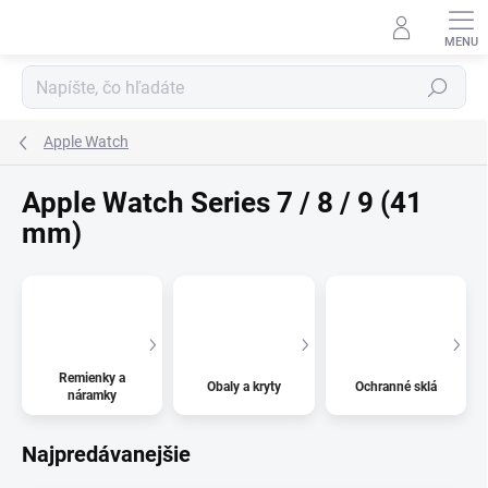
Prejsť
na
obsah
Hľadať
Apple Watch
Apple Watch Series 7 / 8 / 9 (41
mm)
Remienky a
Obaly a kryty
Ochranné sklá
náramky
Najpredávanejšie