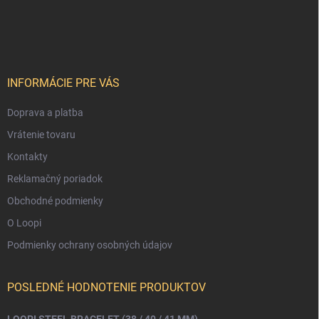
Z
á
p
ä
t
i
INFORMÁCIE PRE VÁS
e
Doprava a platba
Vrátenie tovaru
Kontakty
Reklamačný poriadok
Obchodné podmienky
O Loopi
Podmienky ochrany osobných údajov
POSLEDNÉ HODNOTENIE PRODUKTOV