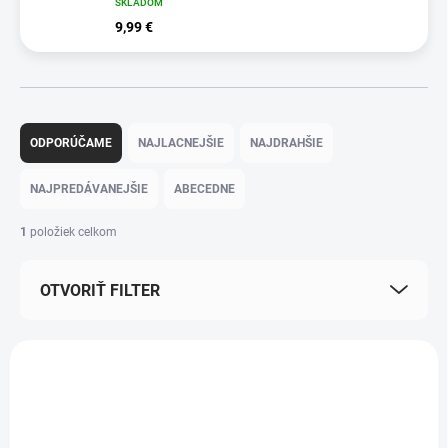
SKLADOM
9,99 €
R
a
ODPORÚČAME
NAJLACNEJŠIE
NAJDRAHŠIE
d
e
NAJPREDÁVANEJŠIE
ABECEDNE
n
i
1
položiek celkom
e
p
OTVORIŤ FILTER
r
o
d
V
u
ý
k
p
t
i
o
s