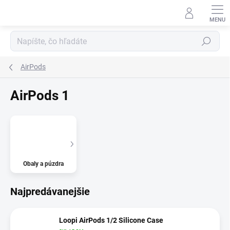
Prejsť
na
obsah
Hľadať
AirPods
AirPods 1
Obaly a púzdra
Najpredávanejšie
Loopi AirPods 1/2 Silicone Case