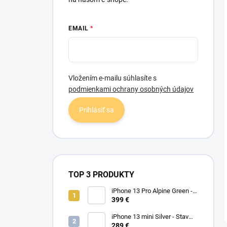
EMAIL
Vložením e-mailu súhlasíte s
podmienkami ochrany osobných údajov
Prihlásiť sa
TOP 3 PRODUKTY
iPhone 13 Pro Alpine Green -
Stav PEKNÝ A/B 100%
399 €
iPhone 13 mini Silver - Stav
PEKNÝ A
289 €