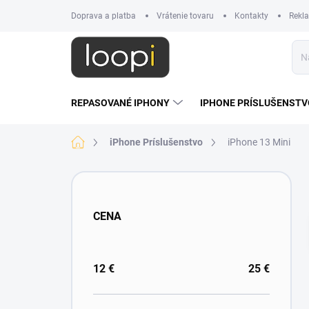
Prejsť
Doprava a platba
Vrátenie tovaru
Kontakty
Rekl
na
obsah
REPASOVANÉ IPHONY
IPHONE PRÍSLUŠENSTV
Domov
iPhone Príslušenstvo
iPhone 13 Mini
B
o
č
CENA
n
ý
p
a
12
€
25
€
n
e