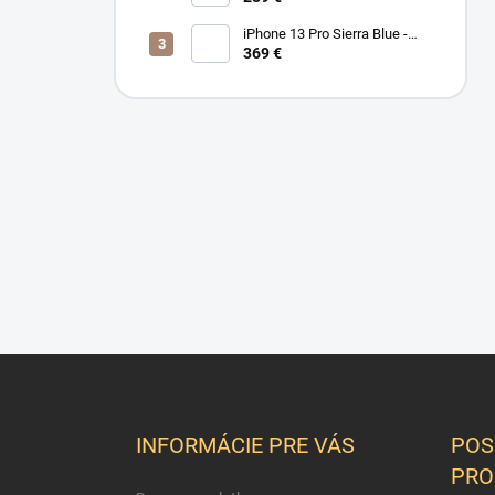
iPhone 13 Pro Sierra Blue -
Stav PEKNÝ A/B
369 €
Z
á
p
ä
INFORMÁCIE PRE VÁS
POS
t
PRO
i