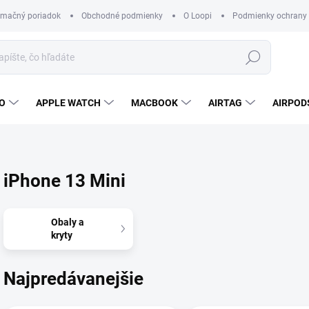
amačný poriadok
Obchodné podmienky
O Loopi
Podmienky ochrany
Hľadať
O
APPLE WATCH
MACBOOK
AIRTAG
AIRPOD
iPhone 13 Mini
Obaly a
kryty
Najpredávanejšie