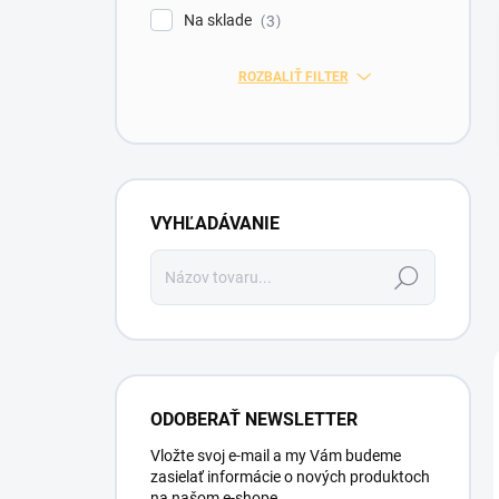
l
Na sklade
3
ROZBALIŤ FILTER
VYHĽADÁVANIE
Hľadať
ODOBERAŤ NEWSLETTER
Vložte svoj e-mail a my Vám budeme
zasielať informácie o nových produktoch
na našom e-shope.