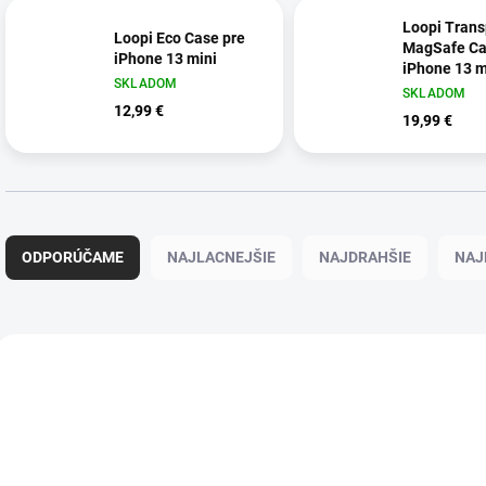
Loopi Trans
Loopi Eco Case pre
MagSafe Ca
iPhone 13 mini
iPhone 13 m
SKLADOM
SKLADOM
12,99 €
19,99 €
R
a
ODPORÚČAME
NAJLACNEJŠIE
NAJDRAHŠIE
NAJ
d
e
n
i
V
e
ý
p
p
r
i
o
s
d
p