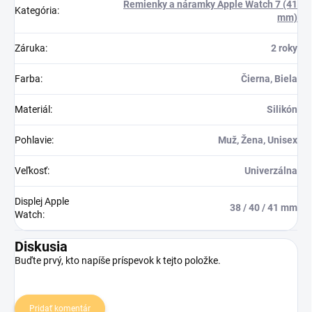
Remienky a náramky Apple Watch 7 (41
Kategória
:
mm)
Záruka
:
2 roky
Farba
:
Čierna, Biela
Materiál
:
Silikón
Pohlavie
:
Muž, Žena, Unisex
Veľkosť
:
Univerzálna
Displej Apple
38 / 40 / 41 mm
Watch
:
Diskusia
Buďte prvý, kto napíše príspevok k tejto položke.
Pridať komentár