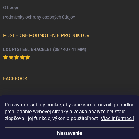
O Loopi
Podmienky ochrany osobných údajov
POSLEDNÉ HODNOTENIE PRODUKTOV
LOOPI STEEL BRACELET (38 / 40 / 41 MM)
FACEBOOK
PRIJÍMAME ONLINE PLATBY
Používame súbory cookie, aby sme vám umožnili pohodlné
prehliadanie webovej stránky a vďaka analýze neustále
zlepšovali jej funkcie, výkon a použiteľnosť.
Viac informácií
Nastavenie