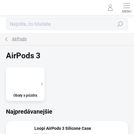
Prejsť
na
obsah
Hľadať
AirPods
AirPods 3
Obaly a púzdra
Najpredávanejšie
Loopi AirPods 3 Silicone Case