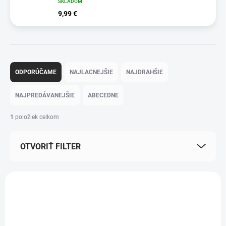
SKLADOM
9,99 €
R
a
ODPORÚČAME
NAJLACNEJŠIE
NAJDRAHŠIE
d
e
NAJPREDÁVANEJŠIE
ABECEDNE
n
i
1
položiek celkom
e
p
OTVORIŤ FILTER
r
o
d
V
u
ý
k
p
t
i
o
s