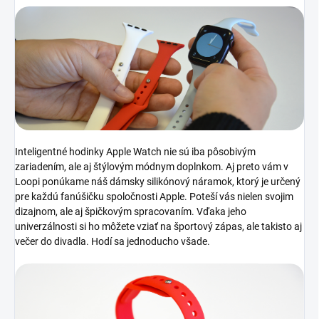
Inteligentné hodinky Apple Watch nie sú iba pôsobivým
zariadením, ale aj štýlovým módnym doplnkom. Aj preto vám v
Loopi ponúkame náš dámsky silikónový náramok, ktorý je určený
pre každú fanúšičku spoločnosti Apple. Poteší vás nielen svojim
dizajnom, ale aj špičkovým spracovaním. Vďaka jeho
univerzálnosti si ho môžete vziať na športový zápas, ale takisto aj
večer do divadla. Hodí sa jednoducho všade.