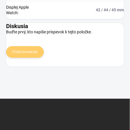
Displej Apple
42 / 44 / 45 mm
Watch
:
Diskusia
Buďte prvý, kto napíše príspevok k tejto položke.
Pridať komentár
Z
á
p
ä
t