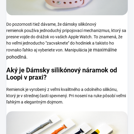
Do pozornosti tiež dávame, že dámsky silikónový
remienok používa jednoduchý pripojovací mechanizmus, ktorý sa
presne vojde do drážok vo vašich Apple Watch. To znamená, že
ho veľmi jednoducho "zacvaknete" do hodiniek a takisto ho
je maximálne
rovnako ľahko aj vyberiete von. Manipulácia
pohodlná.
Aký je Dámsky silikónový náramok od
Loopi v praxi?
Remienok je vyrobený z veľmi kvalitného a odolného silikónu,
ktorý je v strednej časti spevnený. Pri nosení na ruke pôsobí veľmi
ľahkým a elegantným dojmom.