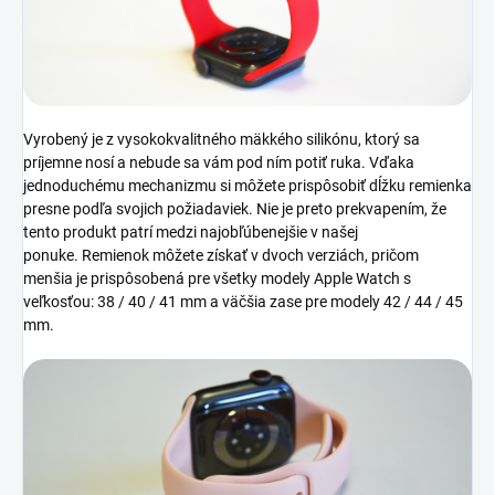
Vyrobený je z vysokokvalitného mäkkého silikónu, ktorý sa
príjemne nosí a nebude sa vám pod ním potiť ruka. Vďaka
jednoduchému mechanizmu si môžete prispôsobiť dĺžku remienka
presne podľa svojich požiadaviek. Nie je preto prekvapením, že
tento produkt patrí medzi najobľúbenejšie v našej
ponuke.
Remienok môžete získať v dvoch verziách, pričom
menšia je prispôsobená pre všetky modely Apple Watch s
veľkosťou: 38 / 40 / 41 mm a väčšia zase pre modely 42 / 44 / 45
mm.