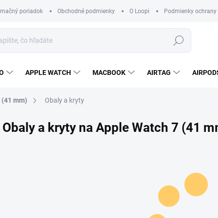
amačný poriadok
Obchodné podmienky
O Loopi
Podmienky ochrany
Hľadať
O
APPLE WATCH
MACBOOK
AIRTAG
AIRPOD
9 (41 mm)
Obaly a kryty
Obaly a kryty na Apple Watch 7 (41 