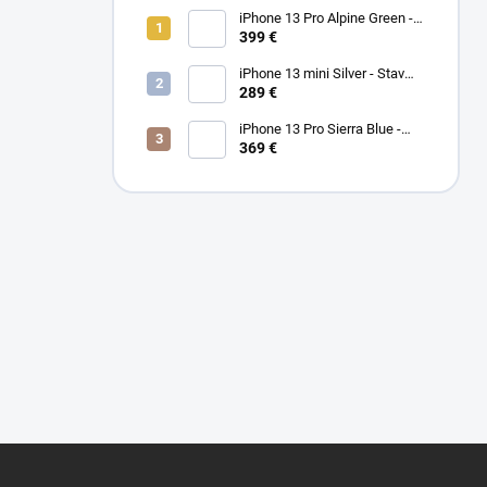
iPhone 13 Pro Alpine Green -
Stav PEKNÝ A/B 100%
399 €
iPhone 13 mini Silver - Stav
PEKNÝ A
289 €
iPhone 13 Pro Sierra Blue -
Stav PEKNÝ A/B
369 €
Z
á