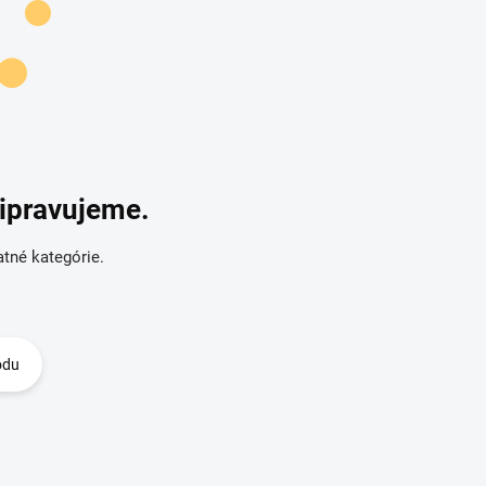
ripravujeme.
atné kategórie.
odu