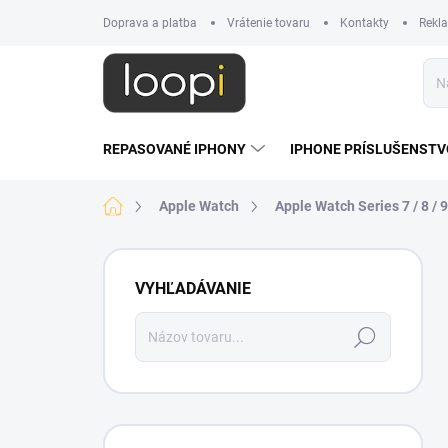
Prejsť
Doprava a platba
Vrátenie tovaru
Kontakty
Rekl
na
obsah
REPASOVANÉ IPHONY
IPHONE PRÍSLUŠENSTV
Domov
Apple Watch
Apple Watch Series 7 / 8 / 
B
o
VYHĽADÁVANIE
č
n
Hľadať
ý
p
a
n
e