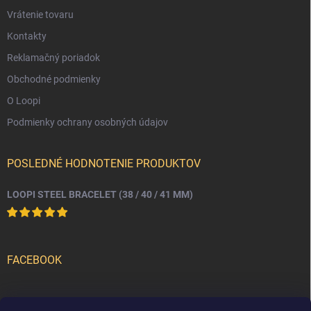
v
Vrátenie tovaru
ý
p
Kontakty
i
Reklamačný poriadok
s
u
Obchodné podmienky
O Loopi
Podmienky ochrany osobných údajov
POSLEDNÉ HODNOTENIE PRODUKTOV
LOOPI STEEL BRACELET (38 / 40 / 41 MM)
FACEBOOK