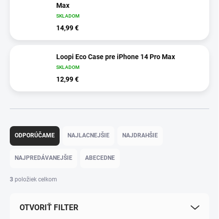
Max
SKLADOM
14,99 €
Loopi Eco Case pre iPhone 14 Pro Max
SKLADOM
12,99 €
R
a
ODPORÚČAME
NAJLACNEJŠIE
NAJDRAHŠIE
d
e
NAJPREDÁVANEJŠIE
ABECEDNE
n
i
3
položiek celkom
e
p
OTVORIŤ FILTER
r