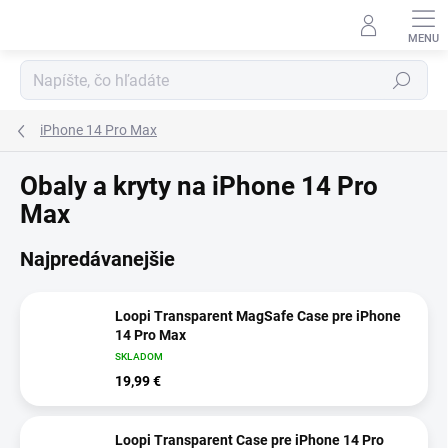
Prejsť
na
obsah
Hľadať
iPhone 14 Pro Max
Obaly a kryty na iPhone 14 Pro
Max
Najpredávanejšie
Loopi Transparent MagSafe Case pre iPhone
14 Pro Max
SKLADOM
19,99 €
Loopi Transparent Case pre iPhone 14 Pro