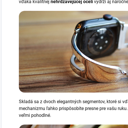
vďaka kvalitnej
nehrdzavejúcej oceli
vydrží aj náročn
Skladá sa z dvoch elegantných segmentov, ktoré si v
mechanizmu ľahko prispôsobíte presne pre vašu ruku.
veľmi pohodlné.