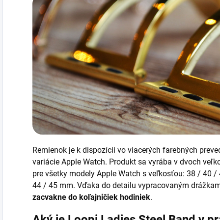
Remienok je k dispozícii vo viacerých farebných preve
variácie Apple Watch. Produkt sa vyrába v dvoch veľk
pre všetky modely Apple Watch s veľkosťou: 38 / 40 /
44 / 45 mm. Vďaka do detailu vypracovaným drážkam
zacvakne do koľajničiek hodiniek
.
Aký je
Loopi Ladies Steel Band v p