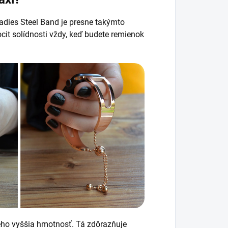
adies Steel Band je presne takýmto
cit solídnosti vždy, keď budete remienok
eho vyššia hmotnosť. Tá zdôrazňuje