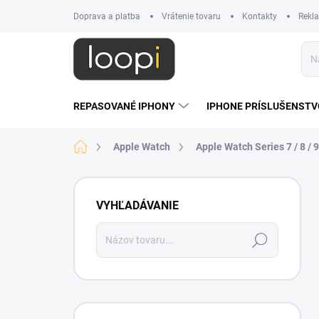
Prejsť
Doprava a platba
Vrátenie tovaru
Kontakty
Rekl
na
obsah
REPASOVANÉ IPHONY
IPHONE PRÍSLUŠENSTV
Domov
Apple Watch
Apple Watch Series 7 / 8 / 
B
o
VYHĽADÁVANIE
č
n
Hľadať
ý
p
a
n
e