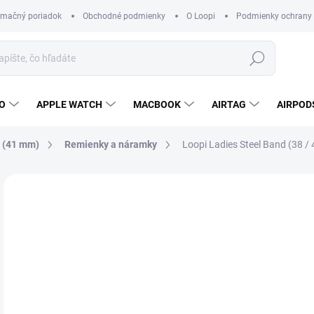
amačný poriadok
Obchodné podmienky
O Loopi
Podmienky ochrany
Hľadať
O
APPLE WATCH
MACBOOK
AIRTAG
AIRPOD
9 (41 mm)
Remienky a náramky
Loopi Ladies Steel Band (38 /
Neohodnotené
Podrobnosti hodnotenia
ZNAČKA
32
Jedn
ZVO
cena
FAR