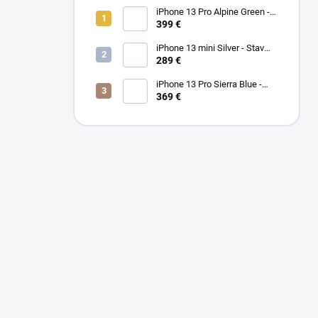
iPhone 13 Pro Alpine Green -
Stav PEKNÝ A/B 100%
399 €
iPhone 13 mini Silver - Stav
PEKNÝ A
289 €
iPhone 13 Pro Sierra Blue -
Stav PEKNÝ A/B
369 €