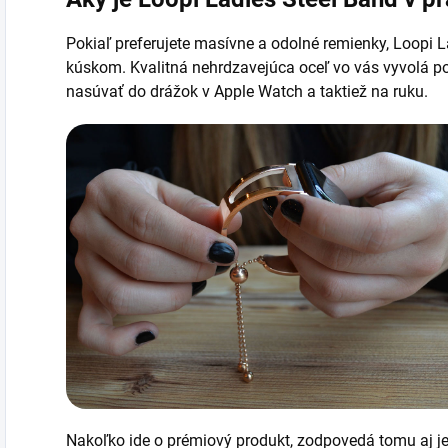
Pokiaľ preferujete masívne a odolné remienky, Loopi L
kúskom. Kvalitná nehrdzavejúca oceľ vo vás vyvolá po
nasúvať do drážok v Apple Watch a taktiež na ruku.
Nakoľko ide o prémiový produkt, zodpovedá tomu aj j