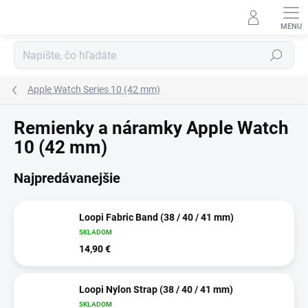
Prejsť
na
obsah
Hľadať
Apple Watch Series 10 (42 mm)
Remienky a náramky Apple Watch
10 (42 mm)
Najpredávanejšie
Loopi Fabric Band (38 / 40 / 41 mm)
SKLADOM
14,90 €
Loopi Nylon Strap (38 / 40 / 41 mm)
SKLADOM