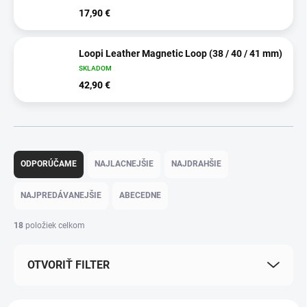
17,90 €
Loopi Leather Magnetic Loop (38 / 40 / 41 mm)
SKLADOM
42,90 €
R
a
ODPORÚČAME
NAJLACNEJŠIE
NAJDRAHŠIE
d
e
NAJPREDÁVANEJŠIE
ABECEDNE
n
i
18
položiek celkom
e
p
OTVORIŤ FILTER
r
o
d
V