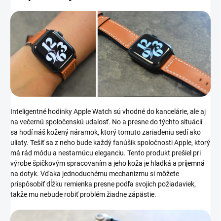
Inteligentné hodinky Apple Watch sú vhodné do kancelárie, ale aj
na večernú spoločenskú udalosť. No a presne do týchto situácií
sa hodí náš kožený náramok, ktorý tomuto zariadeniu sedí ako
uliaty. Tešiť sa z neho bude každý fanúšik spoločnosti Apple, ktorý
má rád módu a nestarnúcu eleganciu. Tento produkt prešiel pri
výrobe špičkovým spracovaním a jeho koža je hladká a príjemná
na dotyk. Vďaka jednoduchému mechanizmu si môžete
prispôsobiť dĺžku remienka presne podľa svojich požiadaviek,
takže mu nebude robiť problém žiadne zápästie.