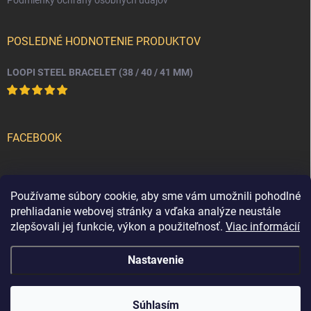
POSLEDNÉ HODNOTENIE PRODUKTOV
LOOPI STEEL BRACELET (38 / 40 / 41 MM)
FACEBOOK
PRIJÍMAME ONLINE PLATBY
Používame súbory cookie, aby sme vám umožnili pohodlné
prehliadanie webovej stránky a vďaka analýze neustále
zlepšovali jej funkcie, výkon a použiteľnosť.
Viac informácií
Nastavenie
Copyright 2026
loopi
. Všetky práva vyhradené.
Súhlasím