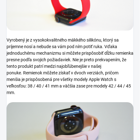
Vyrobený je z vysokokvalitného mäkkého silikónu, ktorý sa
príjemne nosí a nebude sa vám pod ním potiť ruka. Vďaka
jednoduchému mechanizmu si môžete prispôsobiť dĺžku remienka
presne podľa svojich požiadaviek. Nie je preto prekvapením, že
tento produkt patrí medzi najobľúbenejšie v našej
ponuke.
Remienok môžete získať v dvoch verziách, pričom
menšia je prispôsobená pre všetky modely Apple Watch s
veľkosťou: 38 / 40 / 41 mm a väčšia zase pre modely 42 / 44 / 45
mm.