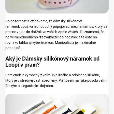
Do pozornosti tiež dávame, že dámsky silikónový
remienok používa jednoduchý pripojovací mechanizmus, ktorý sa
presne vojde do drážok vo vašich Apple Watch. To znamená, že
ho veľmi jednoducho "zacvaknete" do hodiniek a takisto ho
rovnako ľahko aj vyberiete von. Manipulácia
je maximálne
pohodlná.
Aký je Dámsky silikónový náramok od
Loopi v praxi?
Remienok je vyrobený z veľmi kvalitného a odolného silikónu,
ktorý je v strednej časti spevnený. Pri nosení na ruke pôsobí veľmi
ľahkým a elegantným dojmom.