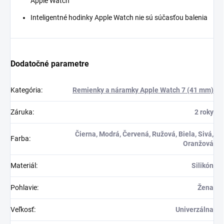
Apple Watch
Inteligentné hodinky Apple Watch nie sú súčasťou balenia
Dodatočné parametre
Kategória
:
Remienky a náramky Apple Watch 7 (41 mm)
Záruka
:
2 roky
Čierna, Modrá, Červená, Ružová, Biela, Sivá,
Farba
:
Oranžová
Materiál
:
Silikón
Pohlavie
:
Žena
Veľkosť
:
Univerzálna