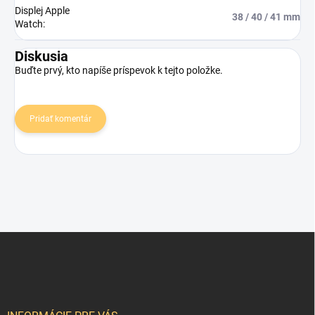
Displej Apple
38 / 40 / 41 mm
Watch
:
Diskusia
Buďte prvý, kto napíše príspevok k tejto položke.
Pridať komentár
Z
á
p
ä
t