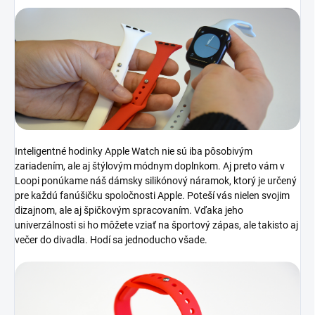
Inteligentné hodinky Apple Watch nie sú iba pôsobivým
zariadením, ale aj štýlovým módnym doplnkom. Aj preto vám v
Loopi ponúkame náš dámsky silikónový náramok, ktorý je určený
pre každú fanúšičku spoločnosti Apple. Poteší vás nielen svojim
dizajnom, ale aj špičkovým spracovaním. Vďaka jeho
univerzálnosti si ho môžete vziať na športový zápas, ale takisto aj
večer do divadla. Hodí sa jednoducho všade.