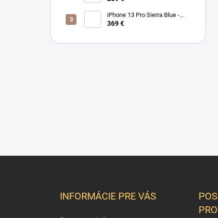
iPhone 13 Pro Sierra Blue -
Stav PEKNÝ A/B
369 €
Z
á
p
ä
INFORMÁCIE PRE VÁS
POS
t
PRO
i