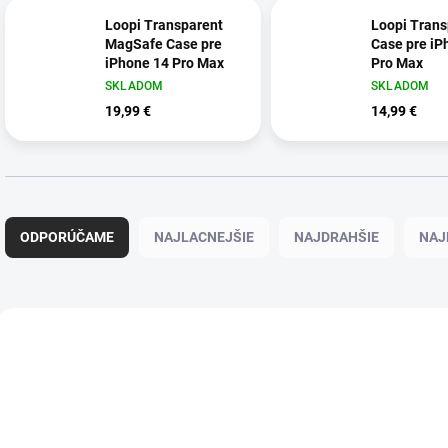
Loopi Transparent
Loopi Trans
MagSafe Case pre
Case pre iP
iPhone 14 Pro Max
Pro Max
SKLADOM
SKLADOM
19,99 €
14,99 €
R
a
ODPORÚČAME
NAJLACNEJŠIE
NAJDRAHŠIE
NAJ
d
e
n
i
V
e
ý
p
p
r
i
o
s
d
p