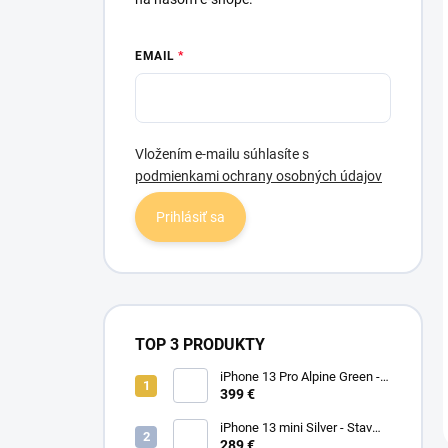
EMAIL
Vložením e-mailu súhlasíte s
podmienkami ochrany osobných údajov
Prihlásiť sa
TOP 3 PRODUKTY
iPhone 13 Pro Alpine Green -
Stav PEKNÝ A/B 100%
399 €
iPhone 13 mini Silver - Stav
PEKNÝ A
289 €