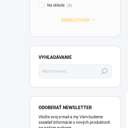
l
Na sklade
3
ROZBALIŤ FILTER
VYHĽADÁVANIE
Hľadať
ODOBERAŤ NEWSLETTER
Vložte svoj e-mail a my Vám budeme
zasielať informácie o nových produktoch
na našom e-shope.