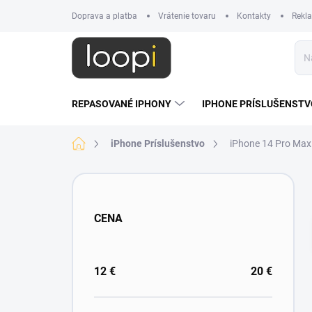
Prejsť
Doprava a platba
Vrátenie tovaru
Kontakty
Rekl
na
obsah
REPASOVANÉ IPHONY
IPHONE PRÍSLUŠENSTV
Domov
iPhone Príslušenstvo
iPhone 14 Pro Max
B
o
č
CENA
n
ý
p
a
12
€
20
€
n
e