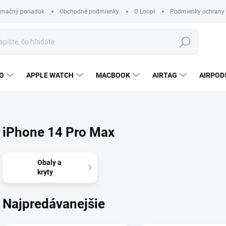
amačný poriadok
Obchodné podmienky
O Loopi
Podmienky ochrany
Hľadať
O
APPLE WATCH
MACBOOK
AIRTAG
AIRPOD
iPhone 14 Pro Max
Obaly a
kryty
Najpredávanejšie