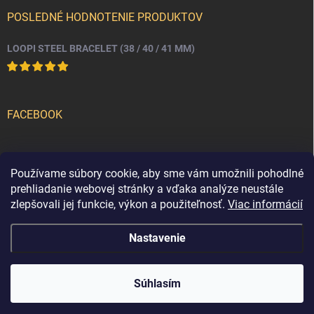
POSLEDNÉ HODNOTENIE PRODUKTOV
LOOPI STEEL BRACELET (38 / 40 / 41 MM)
FACEBOOK
PRIJÍMAME ONLINE PLATBY
Používame súbory cookie, aby sme vám umožnili pohodlné
prehliadanie webovej stránky a vďaka analýze neustále
zlepšovali jej funkcie, výkon a použiteľnosť.
Viac informácií
Nastavenie
Copyright 2026
loopi
. Všetky práva vyhradené.
Súhlasím
Vytvoril Shoptet