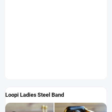
−
+
Pridať do košíka
Exkluzívny remienok
Loopi Ladies Steel Band
pre inteligentné
hodinky Apple Watch ocenia predovšetkým dámy. Vyrobený je z
nehrdzavejúcej ocele
a vďaka špeciálnemu retiazkovému
mechanizmu si ľahko prispôsobíte jeho dĺžku. Pokiaľ chcete, aby
dostali vaše Apple Watch luxusný a štýlový šmrnc, tento
náramok
je pre vás správna voľba.
Fotografie a ďalšie
informácie nájdete nižšie
.
DETAILNÉ INFORMÁCIE
Loopi Ladies Steel Band