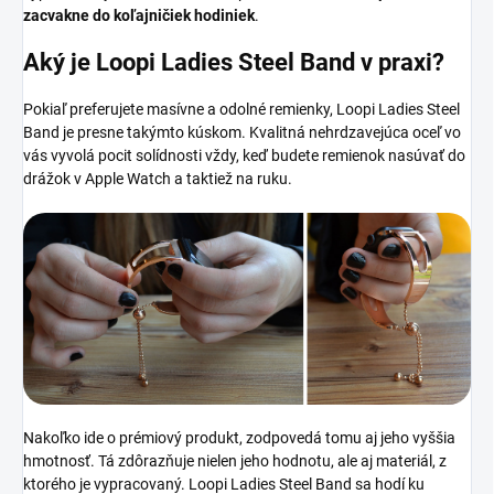
zacvakne do koľajničiek hodiniek
.
Aký je
Loopi Ladies Steel Band v praxi?
Pokiaľ preferujete masívne a odolné remienky, Loopi Ladies Steel
Band je presne takýmto kúskom. Kvalitná nehrdzavejúca oceľ vo
vás vyvolá pocit solídnosti vždy, keď budete remienok nasúvať do
drážok v Apple Watch a taktiež na ruku.
Nakoľko ide o prémiový produkt, zodpovedá tomu aj jeho vyššia
hmotnosť. Tá zdôrazňuje nielen jeho hodnotu, ale aj materiál, z
ktorého je vypracovaný.
Loopi Ladies Steel Band sa hodí ku