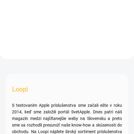
rýchly a stále mimoriadne
iPhone 13 Pro je prémiový, rýchly
spoľahlivý iPhone, ktorý ponúka
a stále mimoriadne spoľahlivý
OLED displej, výkonný čip A15
iPhone, ktorý ponúka OLED
Bionic, výborné fotoaparáty a
displej so 120 Hz obnovovacou
podporu moderných funkcií...
frekvenciou (ProMotion),
výkonnejšiu verziu čipu A15...
Loopi
S testovaním Apple príslušenstva sme začali ešte v roku
2014, keď sme založili portál SvetApple. Dnes patrí náš
magazín medzi najčítanejšie weby na Slovensku a preto
sme sa rozhodli presunúť naše know-how a skúsenosti do
obchodu. Na Loopi nájdete široký sortiment príslušenstva