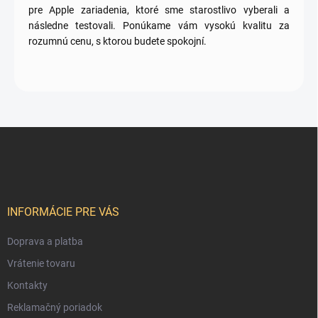
pre Apple zariadenia, ktoré sme starostlivo vyberali a
následne testovali. Ponúkame vám vysokú kvalitu za
rozumnú cenu, s ktorou budete spokojní.
Z
á
p
ä
t
i
INFORMÁCIE PRE VÁS
e
Doprava a platba
Vrátenie tovaru
Kontakty
Reklamačný poriadok