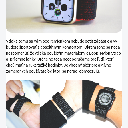
Vďaka tomu sa vám pod remienkom nebude potiť zápästie a vy
budete športovať s absolútnym komfortom. Okrem toho sa nedá
nespomenúť, že vďaka použitým materiálom je Loopi Nylon Strap
aj príjemne ľahký. Určite ho teda neodporúčame pre ľudí, ktorí
chcú mať na ruke ťažké hodinky. Je vhodný skôr pre aktívne
zameraných používateľov, ktorí sa neradi obmedzujú.