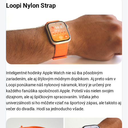
Loopi Nylon Strap
Inteligentné hodinky Apple Watch nie sú iba pôsobivým
zariadením, ale aj štýlovým módnym doplnkom. Aj preto vám v
Loopi ponúkame náš nylonový náramok, ktorý je určený pre
každého fanúšika spoločnosti Apple. Poteší vás nielen svojim
dizajnom, ale aj špičkovým spracovaním. Vďaka jeho
univerzálnosti si ho môžete vziať na športový zápas, ale takisto aj
večer do divadla. Hodí sa jednoducho všade.