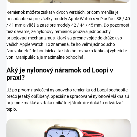
Remienok môžete získať v dvoch verziách, pričom menšia je
prispôsobená pre všetky modely Apple Watch s veľkosťou: 38 / 40
/ 41 mm a väčšia zase pre modely 42 / 44 / 45 mm. Do pozornosti
tiež dávame, že nylonový remienok používa jednoduchý
pripojovací mechanizmus, ktorý sa presne vojde do drážok vo
vašich Apple Watch. To znamená, že ho veľmi jednoducho
"zacvaknete" do hodiniek a takisto ho rovnako ľahko aj vyberiete
von. Manipulácia je maximálne pohodlná.
Aký je nylonový náramok od Loopi
v
praxi?
Už po prvom navlečení nylonového remienku od Loopi pochopíte,
prečo je taký obľúbený. Špeciálne spracované nylonové vlákna sú
príjemne mäkké a vďaka unikátnej štruktúre dokážu odvádzať
teplo.