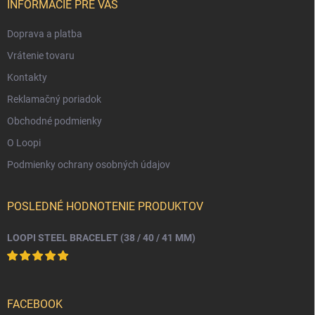
i
INFORMÁCIE PRE VÁS
e
Doprava a platba
Vrátenie tovaru
Kontakty
Reklamačný poriadok
Obchodné podmienky
O Loopi
Podmienky ochrany osobných údajov
POSLEDNÉ HODNOTENIE PRODUKTOV
LOOPI STEEL BRACELET (38 / 40 / 41 MM)
FACEBOOK