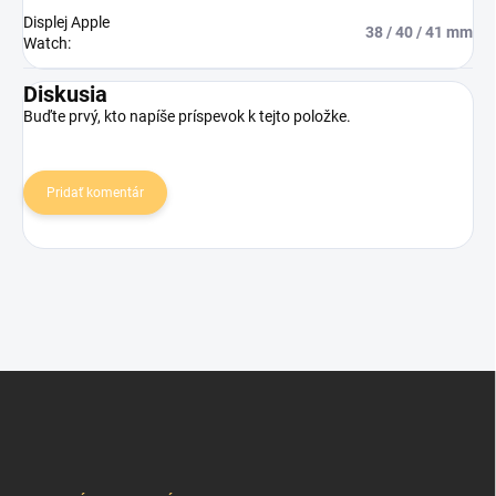
Displej Apple
38 / 40 / 41 mm
Watch
:
Diskusia
Buďte prvý, kto napíše príspevok k tejto položke.
Pridať komentár
Z
á
p
ä
t