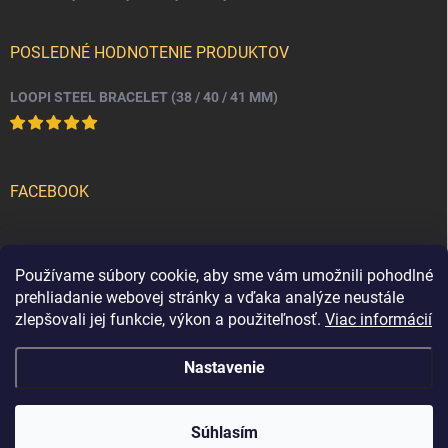
POSLEDNÉ HODNOTENIE PRODUKTOV
LOOPI STEEL BRACELET (38 / 40 / 41 MM)
FACEBOOK
PRIJÍMAME ONLINE PLATBY
Používame súbory cookie, aby sme vám umožnili pohodlné
prehliadanie webovej stránky a vďaka analýze neustále
zlepšovali jej funkcie, výkon a použiteľnosť.
Viac informácií
Nastavenie
Copyright 2026
loopi
. Všetky práva vyhradené.
Súhlasím