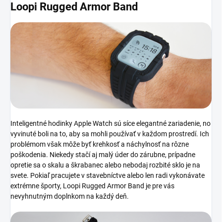
Loopi Rugged Armor Band
Inteligentné hodinky Apple Watch sú síce elegantné zariadenie, no
vyvinuté boli na to, aby sa mohli používať v každom prostredí. Ich
problémom však môže byť krehkosť a náchylnosť na rôzne
poškodenia. Niekedy stačí aj malý úder do zárubne, prípadne
opretie sa o skalu a škrabanec alebo nebodaj rozbité sklo je na
svete. Pokiaľ pracujete v stavebníctve alebo len radi vykonávate
extrémne športy, Loopi Rugged Armor Band je pre vás
nevyhnutným doplnkom na každý deň.