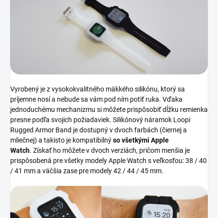
Vyrobený je z vysokokvalitného mäkkého silikónu, ktorý sa
príjemne nosí a nebude sa vám pod ním potiť ruka. Vďaka
jednoduchému mechanizmu si môžete prispôsobiť dĺžku remienka
presne podľa svojich požiadaviek. Silikónový náramok
Loopi
Rugged Armor Band je dostupný v dvoch farbách (čiernej a
mliečnej) a takisto je kompatibilný
so všetkými Apple
Watch
.
Získať ho môžete v dvoch verziách, pričom menšia je
prispôsobená pre všetky modely Apple Watch s veľkosťou: 38 / 40
/ 41 mm a väčšia zase pre modely 42 / 44 / 45 mm.