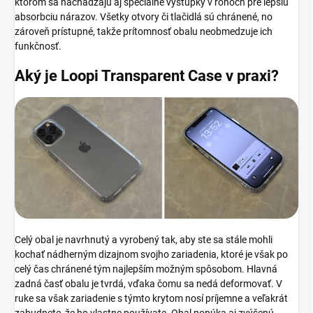
ktorom sa nachádzajú aj špeciálne výstupky v rohoch pre lepšiu
absorbciu nárazov. Všetky otvory či tlačidlá sú chránené, no
zároveň prístupné, takže prítomnosť obalu neobmedzuje ich
funkčnosť.
Aký je Loopi Transparent Case
v praxi?
Celý obal je navrhnutý a vyrobený tak, aby ste sa stále mohli
kochať nádherným dizajnom svojho zariadenia, ktoré je však po
celý čas chránené tým najlepším možným spôsobom. Hlavná
zadná časť obalu je tvrdá, vďaka čomu sa nedá deformovať. V
ruke sa však zariadenie s týmto krytom nosí príjemne a veľakrát