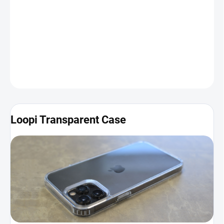
Dizajn zariadenia v ňom vďaka čírej zadnej časti krásne vynikne.
Obal bol navyše vyrobený so zreteľom na detail, čo znamená, že
sa v ňom váš iPhone bude cítiť ako doma.
Viac informácií a
fotografií nájdete nižšie
.
DETAILNÉ INFORMÁCIE
Loopi Transparent Case