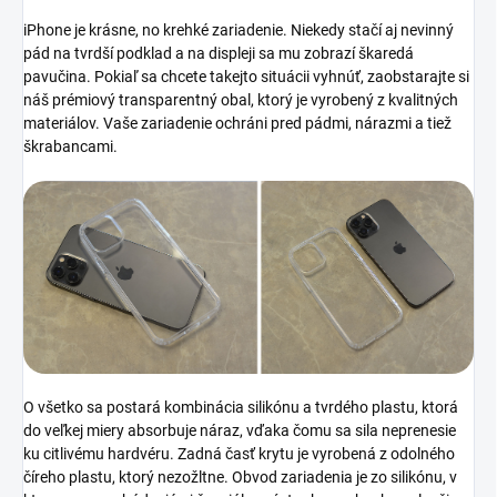
iPhone je krásne, no krehké zariadenie. Niekedy stačí aj nevinný
pád na tvrdší podklad a na displeji sa mu zobrazí škaredá
pavučina. Pokiaľ sa chcete takejto situácii vyhnúť, zaobstarajte si
náš prémiový transparentný obal, ktorý je vyrobený z kvalitných
materiálov. Vaše zariadenie ochráni pred pádmi, nárazmi a tiež
škrabancami.
O všetko sa postará kombinácia silikónu a tvrdého plastu, ktorá
do veľkej miery absorbuje náraz, vďaka čomu sa sila neprenesie
ku citlivému hardvéru. Zadná časť krytu je vyrobená z odolného
číreho plastu, ktorý nezožltne. Obvod zariadenia je zo silikónu, v