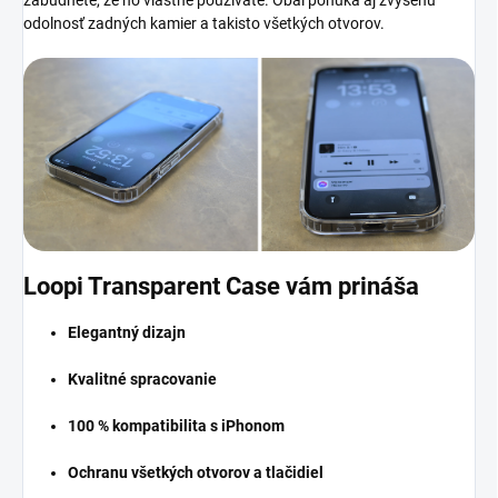
zabudnete, že ho vlastne používate. Obal ponúka aj zvýšenú
odolnosť zadných kamier a takisto všetkých otvorov.
Loopi Transparent Case vám prináša
Elegantný dizajn
Kvalitné spracovanie
100 % kompatibilita s iPhonom
Ochranu všetkých otvorov a tlačidiel