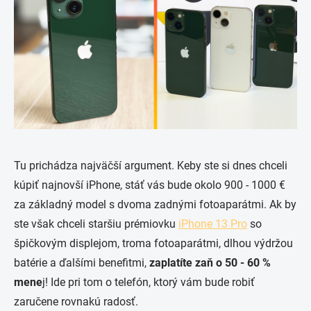
Tu prichádza najväčší argument. Keby ste si dnes chceli
kúpiť najnovší iPhone, stáť vás bude okolo 900 - 1000 €
za základný model s dvoma zadnými fotoaparátmi. Ak by
ste však chceli staršiu prémiovku
iPhone 13 Pro
so
špičkovým displejom, troma fotoaparátmi, dlhou výdržou
batérie a ďalšími benefitmi,
zaplatíte zaň o 50 - 60 %
mene
j! Ide pri tom o telefón, ktorý vám bude robiť
zaručene rovnakú radosť.