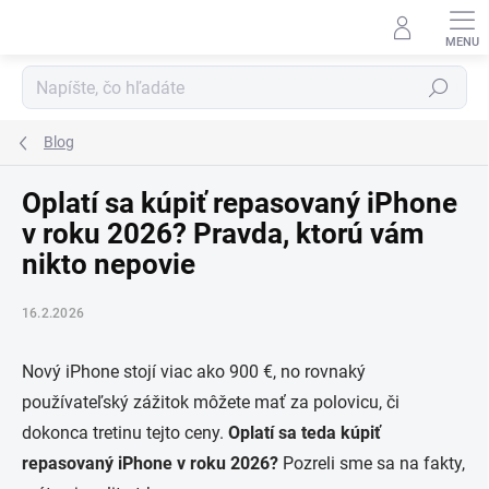
Prejsť
na
obsah
Hľadať
Blog
Oplatí sa kúpiť repasovaný iPhone
v roku 2026? Pravda, ktorú vám
nikto nepovie
16.2.2026
Nový iPhone stojí viac ako 900 €, no rovnaký
používateľský zážitok môžete mať za polovicu, či
dokonca tretinu tejto ceny.
Oplatí sa teda kúpiť
repasovaný iPhone v roku 2026?
Pozreli sme sa na fakty,