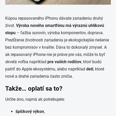
Kúpou repasovaného iPhonu dávate zariadeniu druhý
život.
Výroba nového smartfónu má výraznú uhlíkovú
stopu
– ťažba surovín, výroba komponentov, doprava.
Predĺženie životnosti zariadenia je ekologickejšie riešenie
bez kompromisov v kvalite. Dáva to dokonalý zmysel. A
ak repasovaný iPhone nie je práve pre vás, môže to byť
skvelá voľba napríklad
pre vašich rodičov
, ktorí budú
patriť do Apple ekosystému, alebo napríklad
deti
, ktoré
nové a drahé zariadenia často zničia.
Takže… oplatí sa to?
Určite áno, najmä ak potrebujete:
špičkový výkon
,