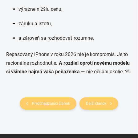
výrazne nižšiu cenu,
záruku a istotu,
a zároveň sa rozhodovať rozumne.
Repasovaný iPhone v roku 2026 nie je kompromis. Je to
racionálne rozhodnutie
. A rozdiel oproti novému modelu
si všimne najmä vaša peňaženka
— nie oči ani okolie. 💛
Predchádzajúci článok
Ďalší článok
Z