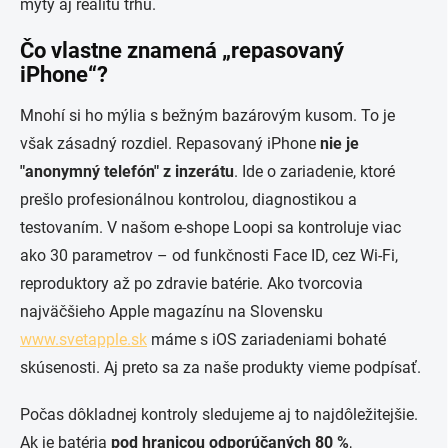
mýty aj realitu trhu.
Čo vlastne znamená „repasovaný
iPhone“?
Mnohí si ho mýlia s bežným bazárovým kusom. To je
však zásadný rozdiel. Repasovaný iPhone
nie je
"anonymný telefón" z inzerátu
. Ide o zariadenie, ktoré
prešlo profesionálnou kontrolou, diagnostikou a
testovaním. V našom e-shope Loopi sa kontroluje viac
ako 30 parametrov – od funkčnosti Face ID, cez Wi-Fi,
reproduktory až po zdravie batérie. Ako tvorcovia
najväčšieho Apple magazínu na Slovensku
www.svetapple.sk
máme s iOS zariadeniami bohaté
skúsenosti. Aj preto sa za naše produkty vieme podpísať.
Počas dôkladnej kontroly sledujeme aj to najdôležitejšie.
Ak je batéria
pod hranicou odporúčaných 80 %
,