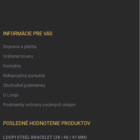
á
p
ä
t
i
INFORMÁCIE PRE VÁS
e
Doprava a platba
Vrátenie tovaru
Kontakty
Reklamačný poriadok
Obchodné podmienky
O Loopi
Podmienky ochrany osobných údajov
POSLEDNÉ HODNOTENIE PRODUKTOV
LOOPI STEEL BRACELET (38 / 40 / 41 MM)