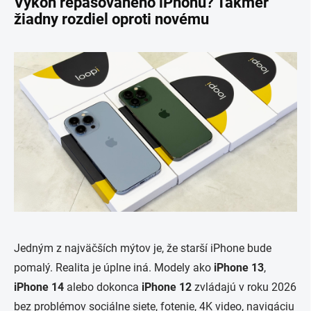
Výkon repasovaného iPhonu? Takmer
žiadny rozdiel oproti novému
Jedným z najväčších mýtov je, že starší iPhone bude
pomalý. Realita je úplne iná. Modely ako
iPhone 13
,
iPhone 14
alebo dokonca
iPhone 12
zvládajú v roku 2026
bez problémov sociálne siete, fotenie, 4K video, navigáciu