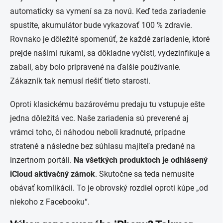
automaticky sa vymení sa za novú. Keď teda zariadenie
spustíte, akumulátor bude vykazovať 100 % zdravie.
Rovnako je dôležité spomenúť, že každé zariadenie, ktoré
prejde našimi rukami, sa dôkladne vyčistí, vydezinfikuje a
zabalí, aby bolo pripravené na ďalšie používanie.
Zákazník tak nemusí riešiť tieto starosti.
Oproti klasickému bazárovému predaju tu vstupuje ešte
jedna dôležitá vec. Naše zariadenia sú preverené aj
vrámci toho, či náhodou neboli kradnuté, prípadne
stratené a následne bez súhlasu majiteľa predané na
inzertnom portáli.
Na všetkých produktoch je odhlásený
iCloud aktivačný zámok
. Skutočne sa teda nemusíte
obávať komlikácii. To je obrovský rozdiel oproti kúpe „od
niekoho z Facebooku“.