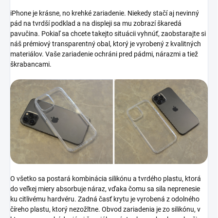
iPhone je krásne, no krehké zariadenie. Niekedy stačí aj nevinný
pád na tvrdší podklad a na displeji sa mu zobrazí škaredá
pavučina. Pokiaľ sa chcete takejto situácii vyhnúť, zaobstarajte si
náš prémiový transparentný obal, ktorý je vyrobený z kvalitných
materiálov. Vaše zariadenie ochráni pred pádmi, nárazmi a tiež
škrabancami.
O všetko sa postará kombinácia silikónu a tvrdého plastu, ktorá
do veľkej miery absorbuje náraz, vďaka čomu sa sila neprenesie
ku citlivému hardvéru. Zadná časť krytu je vyrobená z odolného
číreho plastu, ktorý nezožltne. Obvod zariadenia je zo silikónu, v