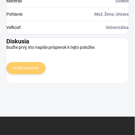
Materiál
:
Silikón
Pohlavie
:
Muž, Žena, Unisex
Veľkosť
:
Univerzálna
Diskusia
Buďte prvý, kto napíše príspevok k tejto položke.
Pridať komentár
Z
á
p