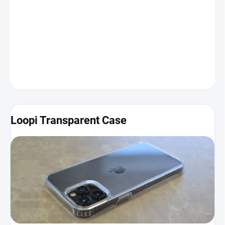
Dizajn zariadenia v ňom vďaka čírej zadnej časti krásne vynikne.
Obal bol navyše vyrobený so zreteľom na detail, čo znamená, že
sa v ňom váš iPhone bude cítiť ako doma.
Viac informácií a
fotografií nájdete nižšie
.
DETAILNÉ INFORMÁCIE
Loopi Transparent Case