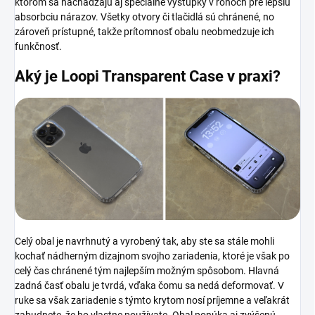
ktorom sa nachádzajú aj špeciálne výstupky v rohoch pre lepšiu
absorbciu nárazov. Všetky otvory či tlačidlá sú chránené, no
zároveň prístupné, takže prítomnosť obalu neobmedzuje ich
funkčnosť.
Aký je Loopi Transparent Case
v praxi?
Celý obal je navrhnutý a vyrobený tak, aby ste sa stále mohli
kochať nádherným dizajnom svojho zariadenia, ktoré je však po
celý čas chránené tým najlepším možným spôsobom. Hlavná
zadná časť obalu je tvrdá, vďaka čomu sa nedá deformovať. V
ruke sa však zariadenie s týmto krytom nosí príjemne a veľakrát