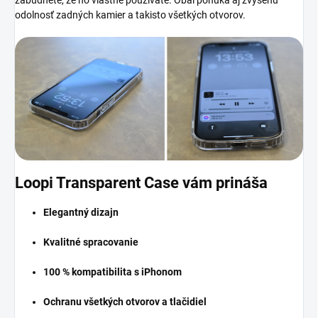
zabudnete, že ho vlastne používate. Obal ponúka aj zvýšenú
odolnosť zadných kamier a takisto všetkých otvorov.
Loopi Transparent Case vám prináša
Elegantný dizajn
Kvalitné spracovanie
100 % kompatibilita s iPhonom
Ochranu všetkých otvorov a tlačidiel