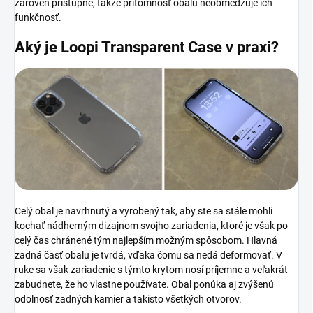
zároveň prístupné, takže prítomnosť obalu neobmedzuje ich
funkčnosť.
Aký je Loopi Transparent Case
v praxi?
Celý obal je navrhnutý a vyrobený tak, aby ste sa stále mohli
kochať nádherným dizajnom svojho zariadenia, ktoré je však po
celý čas chránené tým najlepším možným spôsobom. Hlavná
zadná časť obalu je tvrdá, vďaka čomu sa nedá deformovať. V
ruke sa však zariadenie s týmto krytom nosí príjemne a veľakrát
zabudnete, že ho vlastne používate. Obal ponúka aj zvýšenú
odolnosť zadných kamier a takisto všetkých otvorov.