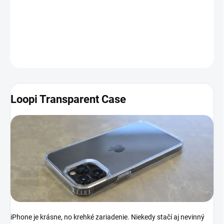
Dizajn zariadenia v ňom vďaka čírej zadnej časti krásne vynikne.
Obal bol navyše vyrobený so zreteľom na detail, čo znamená, že
sa v ňom váš iPhone bude cítiť ako doma.
Viac informácií a
fotografií nájdete nižšie
.
DETAILNÉ INFORMÁCIE
Loopi Transparent Case
iPhone je krásne, no krehké zariadenie. Niekedy stačí aj nevinný