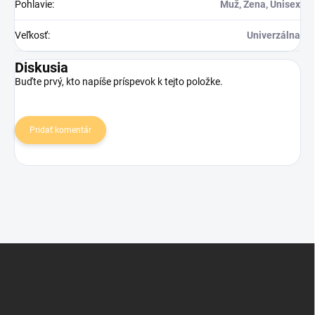
Pohlavie
:
Muž, Žena, Unisex
Veľkosť
:
Univerzálna
Diskusia
Buďte prvý, kto napíše príspevok k tejto položke.
Pridať komentár
Z
á
p
ä
t