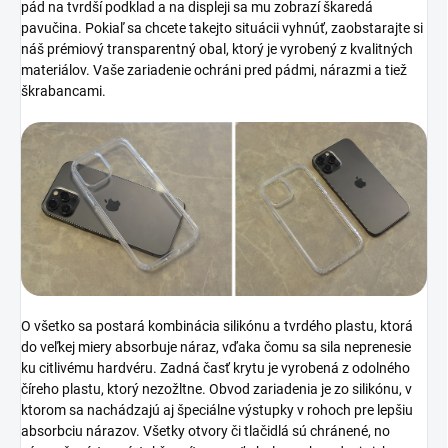
pád na tvrdší podklad a na displeji sa mu zobrazí škaredá
pavučina. Pokiaľ sa chcete takejto situácii vyhnúť, zaobstarajte si
náš prémiový transparentný obal, ktorý je vyrobený z kvalitných
materiálov. Vaše zariadenie ochráni pred pádmi, nárazmi a tiež
škrabancami.
O všetko sa postará kombinácia silikónu a tvrdého plastu, ktorá
do veľkej miery absorbuje náraz, vďaka čomu sa sila neprenesie
ku citlivému hardvéru. Zadná časť krytu je vyrobená z odolného
číreho plastu, ktorý nezožltne. Obvod zariadenia je zo silikónu, v
ktorom sa nachádzajú aj špeciálne výstupky v rohoch pre lepšiu
absorbciu nárazov. Všetky otvory či tlačidlá sú chránené, no