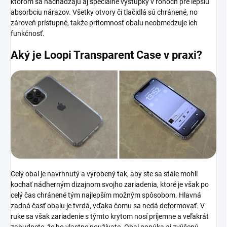
ktorom sa nachádzajú aj špeciálne výstupky v rohoch pre lepšiu
absorbciu nárazov. Všetky otvory či tlačidlá sú chránené, no
zároveň prístupné, takže prítomnosť obalu neobmedzuje ich
funkčnosť.
Aký je Loopi Transparent Case
v praxi?
Celý obal je navrhnutý a vyrobený tak, aby ste sa stále mohli
kochať nádherným dizajnom svojho zariadenia, ktoré je však po
celý čas chránené tým najlepším možným spôsobom. Hlavná
zadná časť obalu je tvrdá, vďaka čomu sa nedá deformovať. V
ruke sa však zariadenie s týmto krytom nosí príjemne a veľakrát