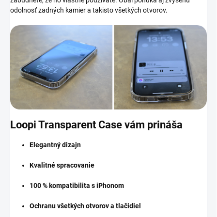
zabudnete, že ho vlastne používate. Obal ponúka aj zvýšenú
odolnosť zadných kamier a takisto všetkých otvorov.
Loopi Transparent Case vám prináša
Elegantný dizajn
Kvalitné spracovanie
100 % kompatibilita s iPhonom
Ochranu všetkých otvorov a tlačidiel