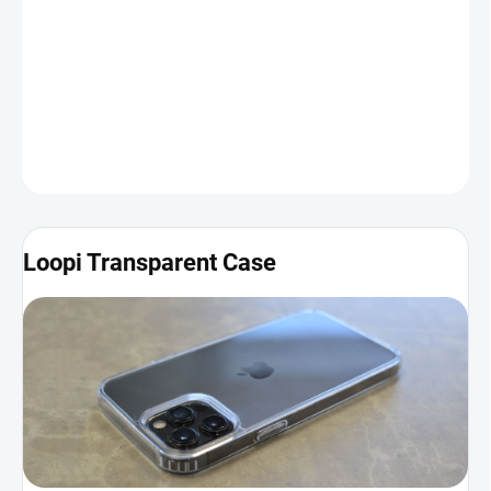
Dizajn zariadenia v ňom vďaka čírej zadnej časti krásne vynikne.
Obal bol navyše vyrobený so zreteľom na detail, čo znamená, že
sa v ňom váš iPhone bude cítiť ako doma.
Viac informácií a
fotografií nájdete nižšie
.
DETAILNÉ INFORMÁCIE
Loopi Transparent Case