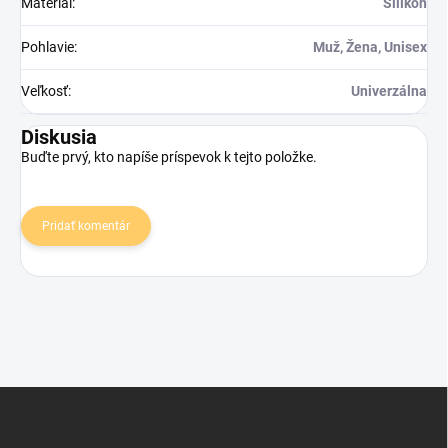
Materiál
:
Silikón
Pohlavie
:
Muž, Žena, Unisex
Veľkosť
:
Univerzálna
Diskusia
Buďte prvý, kto napíše príspevok k tejto položke.
Pridať komentár
Z
á
p