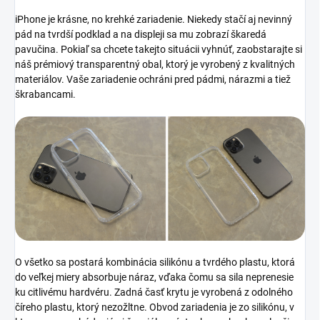
iPhone je krásne, no krehké zariadenie. Niekedy stačí aj nevinný
pád na tvrdší podklad a na displeji sa mu zobrazí škaredá
pavučina. Pokiaľ sa chcete takejto situácii vyhnúť, zaobstarajte si
náš prémiový transparentný obal, ktorý je vyrobený z kvalitných
materiálov. Vaše zariadenie ochráni pred pádmi, nárazmi a tiež
škrabancami.
O všetko sa postará kombinácia silikónu a tvrdého plastu, ktorá
do veľkej miery absorbuje náraz, vďaka čomu sa sila neprenesie
ku citlivému hardvéru. Zadná časť krytu je vyrobená z odolného
číreho plastu, ktorý nezožltne. Obvod zariadenia je zo silikónu, v