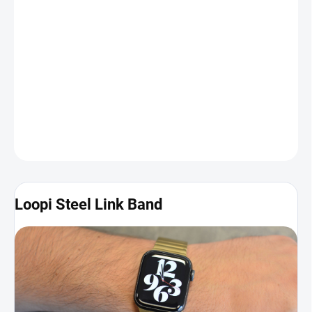
je z
nehrdzavejúcej ocele
s možnosťou skrátenia segmentov
presne podľa vašich požiadaviek. Pokiaľ chcete, aby dostali vaše
Apple Watch luxusný šmrnc, tento náramok
je pre vás tá najlepšia
možná voľba.
Fotografie a ďalšie informácie nájdete nižšie
.
DETAILNÉ INFORMÁCIE
Loopi Steel Link Band