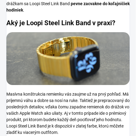
drážkam sa
Loopi Steel Link Band
pevne zacvakne do koľajničiek
hodiniek
.
Aký je
Loopi Steel Link Band v praxi?
Masívna konštrukcia remienku vás zaujme už na prvý pohľad. Má
príjemnú váhu a dobre sa nosí na ruke. Taktiež je prepracovaný do
posledných detailov, vďaka čomu zapadne remienok do drážok vo
vašich Apple Watch ako uliaty. Aj v tomto prípade ide o prémiový
produkt, pri ktorom budete každý deň pociťovať jeho hodnotu.
Loopi Steel Link Band je k dispozícii v zlatej farbe, ktorú môžete
zladiť ku viacerým outfitom.