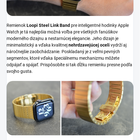
Remienok
Loopi Steel Link Band
pre inteligentné hodinky Apple
Watch je tá najlepšia možná voľba pre všetkých fanúšikov
moderného dizajnu a nestarnúcej elegancie. Jeho dizajn je
minimalistický a vďaka kvalitnej
nehrdzavejúcej oceli
vydrží aj
náročnejšie zaobchádzanie. Poskladaný je z veľmi pevných
segmentov, ktoré vďaka špeciálnemu mechanizmu môžete
odpájať a spájať. Prispôsobíte si tak dĺžku remienku presne podľa
svojho gusta.