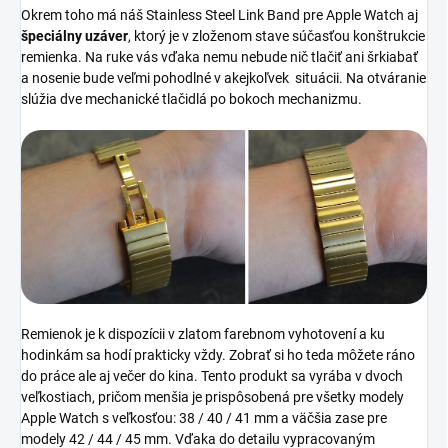
Okrem toho má náš
Stainless Steel Link Band pre Apple Watch aj
špeciálny uzáver
, ktorý je v zloženom stave súčasťou konštrukcie
remienka. Na ruke vás vďaka nemu nebude nič tlačiť ani šrkiabať
a nosenie bude veľmi pohodlné v akejkoľvek situácii. Na otváranie
slúžia dve mechanické tlačidlá po bokoch mechanizmu.
Remienok je k dispozícii v zlatom farebnom vyhotovení a ku
hodinkám sa hodí prakticky vždy. Zobrať si ho teda môžete ráno
do práce ale aj večer do kina. Tento produkt sa vyrába v dvoch
veľkostiach, pričom menšia je prispôsobená pre všetky modely
Apple Watch s veľkosťou: 38 / 40 / 41 mm a väčšia zase pre
modely 42 / 44 / 45 mm. Vďaka do detailu vypracovaným