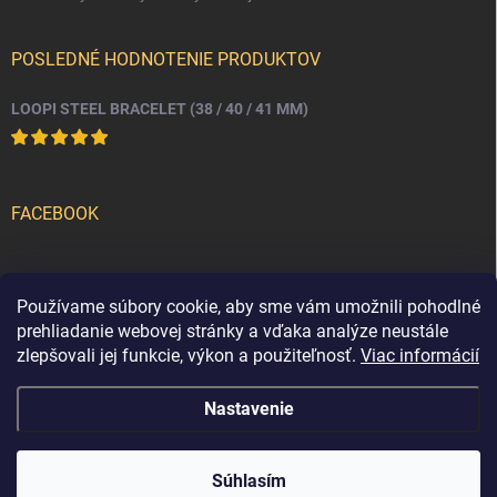
POSLEDNÉ HODNOTENIE PRODUKTOV
LOOPI STEEL BRACELET (38 / 40 / 41 MM)
FACEBOOK
PRIJÍMAME ONLINE PLATBY
Používame súbory cookie, aby sme vám umožnili pohodlné
prehliadanie webovej stránky a vďaka analýze neustále
zlepšovali jej funkcie, výkon a použiteľnosť.
Viac informácií
Nastavenie
Copyright 2026
loopi
. Všetky práva vyhradené.
Súhlasím