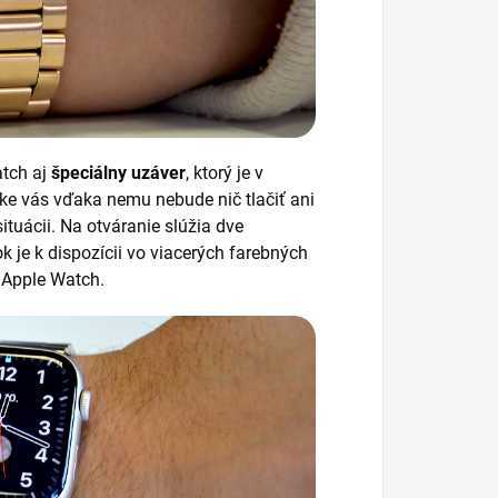
atch aj
špeciálny uzáver
, ktorý je v
ke vás vďaka nemu nebude nič tlačiť ani
tuácii. Na otváranie slúžia dve
je k dispozícii vo viacerých farebných
e Apple Watch.