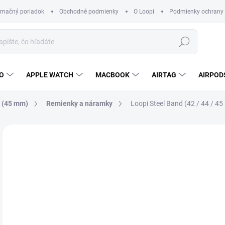
amačný poriadok
Obchodné podmienky
O Loopi
Podmienky ochrany
Hľadať
O
APPLE WATCH
MACBOOK
AIRTAG
AIRPOD
9 (45 mm)
Remienky a náramky
Loopi Steel Band (42 / 44 / 4
Neohodnotené
Podrobnosti hodnotenia
ZNAČKA
38
Jedn
ZVO
cena