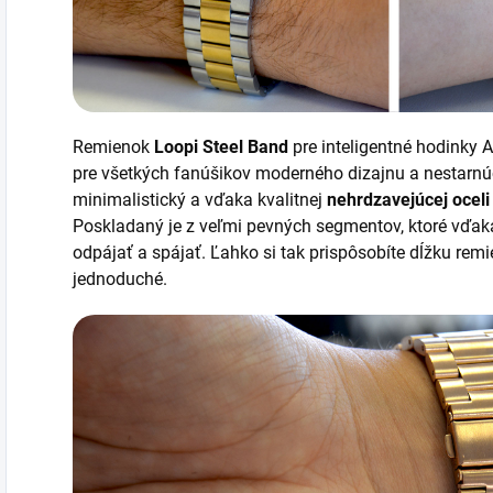
Remienok
Loopi Steel Band
pre inteligentné hodinky 
pre všetkých fanúšikov moderného dizajnu a nestarnúc
minimalistický a vďaka kvalitnej
nehrdzavejúcej oceli
Poskladaný je z veľmi pevných segmentov, ktoré vď
odpájať a spájať. Ľahko si tak prispôsobíte dĺžku rem
jednoduché.