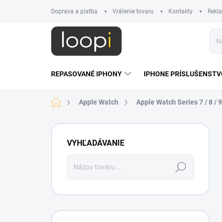
Prejsť
Doprava a platba
Vrátenie tovaru
Kontakty
Rekl
na
obsah
REPASOVANÉ IPHONY
IPHONE PRÍSLUŠENSTV
Domov
Apple Watch
Apple Watch Series 7 / 8 / 
B
o
VYHĽADÁVANIE
č
n
Hľadať
ý
p
a
n
e