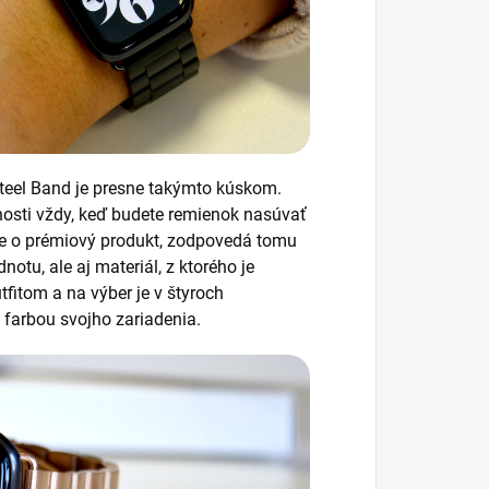
Steel Band je presne takýmto kúskom.
nosti vždy, keď budete remienok nasúvať
ide o prémiový produkt, zodpovedá tomu
otu, ale aj materiál, z ktorého je
fitom a na výber je v štyroch
 farbou svojho zariadenia.