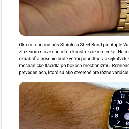
Okrem toho má náš
Stainless Steel Band pre Apple W
zloženom stave súčasťou konštrukcie remienka. Na ru
škriabať a nosenie bude veľmi pohodlné v akejkoľvek si
mechanické tlačidlá po bokoch mechanizmu. Remienok 
prevedeniach, ktoré sú ako stvorené pre rôzne variáci