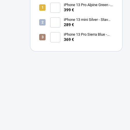
iPhone 13 Pro Alpine Green -
Stav PEKNÝ A/B 100%
399 €
iPhone 13 mini Silver - Stav
PEKNÝ A
289 €
iPhone 13 Pro Sierra Blue -
Stav PEKNÝ A/B
369 €