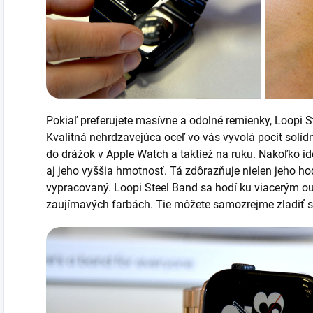
Pokiaľ preferujete masívne a odolné remienky, Loopi 
Kvalitná nehrdzavejúca oceľ vo vás vyvolá pocit solíd
do drážok v Apple Watch a taktiež na ruku. Nakoľko 
aj jeho vyššia hmotnosť. Tá zdôrazňuje nielen jeho hodn
vypracovaný.
Loopi Steel Band sa hodí ku viacerým out
zaujímavých farbách. Tie môžete samozrejme zladiť s