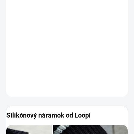
FARBA
?
PRIDE
YELLOW
PINK
−
+
Pridať do košíka
Silikónový náramok od Loopi
v pre inteligentné hodinky Apple
Watch poteší každého. Príjemne sa nosí na ruke a jeho dizajn
dokonalo pasuje ku zariadeniu. Verzia 38 - 41 mm je kompatibilná
so všetkými generáciami menšieho prevedenia Apple
Watch.
Fotografie a ďalšie informácie nájdete nižšie
.
DETAILNÉ INFORMÁCIE
Silikónový náramok od Loopi