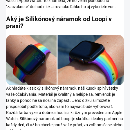
vašich Apple Watch. To znamená, že ho veľmi jednoducho
"zacvaknete" do hodiniek a rovnako ľahko ho aj vyberiete von.
Aký je Silikónový náramok od Loopi
v
praxi?
Ak hľadáte klasický silikónový náramok, náš kúsok splní všetky
vaše očakávania. Materiál je kvalitný a nelúpe sa, remienok je
ľahký a pohodlne sa nosí na zápästí. Jeho dĺžku si môžete
prispôsobiť podľa toho, ako vám to najviac bude vyhovovať.
Každá farba vyzerá dobre a hodí sa k rôznym prevedeniam Apple
Watch. Silikónový náramok od Loopi je skrátka ideálny partner na
každý deň, či už ho chcete používať v práci, vo voľnom čase alebo