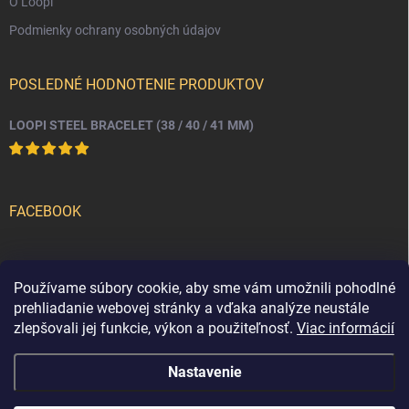
O Loopi
Podmienky ochrany osobných údajov
POSLEDNÉ HODNOTENIE PRODUKTOV
LOOPI STEEL BRACELET (38 / 40 / 41 MM)
FACEBOOK
PRIJÍMAME ONLINE PLATBY
Používame súbory cookie, aby sme vám umožnili pohodlné
prehliadanie webovej stránky a vďaka analýze neustále
zlepšovali jej funkcie, výkon a použiteľnosť.
Viac informácií
Nastavenie