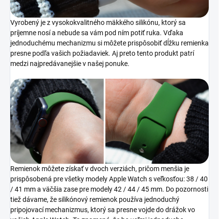
Vyrobený je z vysokokvalitného mäkkého silikónu, ktorý sa
príjemne nosí a nebude sa vám pod ním potiť ruka. Vďaka
jednoduchému mechanizmu si môžete prispôsobiť dĺžku remienka
presne podľa vašich požiadaviek. Aj preto tento produkt patrí
medzi najpredávanejšie v našej ponuke.
Remienok môžete získať v dvoch verziách, pričom menšia je
prispôsobená pre všetky modely Apple Watch s veľkosťou: 38 / 40
/ 41 mm a väčšia zase pre modely 42 / 44 / 45 mm. Do pozornosti
tiež dávame, že silikónový remienok používa jednoduchý
pripojovací mechanizmus, ktorý sa presne vojde do drážok vo