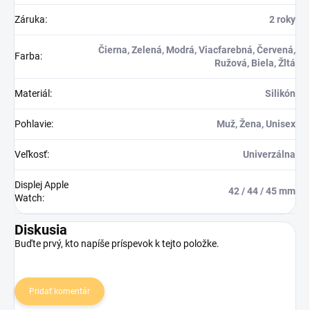
Záruka
:
2 roky
Čierna, Zelená, Modrá, Viacfarebná, Červená,
Farba
:
Ružová, Biela, Žltá
Materiál
:
Silikón
Pohlavie
:
Muž, Žena, Unisex
Veľkosť
:
Univerzálna
Displej Apple
42 / 44 / 45 mm
Watch
:
Diskusia
Buďte prvý, kto napíše príspevok k tejto položke.
Pridať komentár