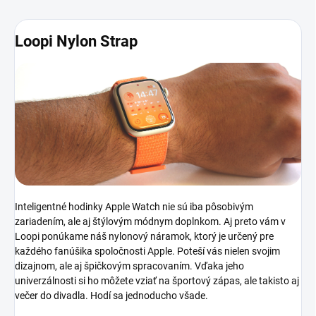
Loopi Nylon Strap
Inteligentné hodinky Apple Watch nie sú iba pôsobivým
zariadením, ale aj štýlovým módnym doplnkom. Aj preto vám v
Loopi ponúkame náš nylonový náramok, ktorý je určený pre
každého fanúšika spoločnosti Apple. Poteší vás nielen svojim
dizajnom, ale aj špičkovým spracovaním. Vďaka jeho
univerzálnosti si ho môžete vziať na športový zápas, ale takisto aj
večer do divadla. Hodí sa jednoducho všade.