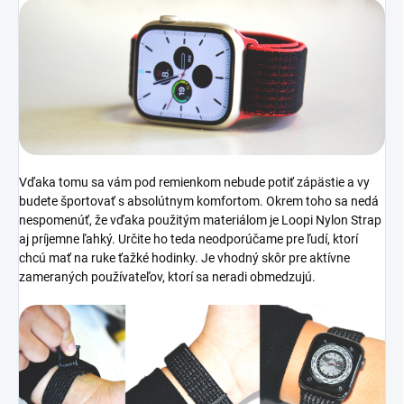
Vďaka tomu sa vám pod remienkom nebude potiť zápästie a vy
budete športovať s absolútnym komfortom. Okrem toho sa nedá
nespomenúť, že vďaka použitým materiálom je Loopi Nylon Strap
aj príjemne ľahký. Určite ho teda neodporúčame pre ľudí, ktorí
chcú mať na ruke ťažké hodinky. Je vhodný skôr pre aktívne
zameraných používateľov, ktorí sa neradi obmedzujú.