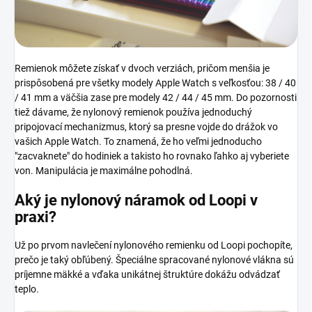
Remienok môžete získať v dvoch verziách, pričom menšia je
prispôsobená pre všetky modely Apple Watch s veľkosťou: 38 / 40
/ 41 mm a väčšia zase pre modely 42 / 44 / 45 mm. Do pozornosti
tiež dávame, že nylonový remienok používa jednoduchý
pripojovací mechanizmus, ktorý sa presne vojde do drážok vo
vašich Apple Watch. To znamená, že ho veľmi jednoducho
"zacvaknete" do hodiniek a takisto ho rovnako ľahko aj vyberiete
von. Manipulácia je maximálne pohodlná.
Aký je nylonový náramok od Loopi
v
praxi?
Už po prvom navlečení nylonového remienku od Loopi pochopíte,
prečo je taký obľúbený. Špeciálne spracované nylonové vlákna sú
príjemne mäkké a vďaka unikátnej štruktúre dokážu odvádzať
teplo.