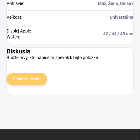
Pohlavie
:
Muž, Žena, Unisex
Veľkosť
:
Univerzálna
Displej Apple
42 / 44 / 45 mm
Watch
:
Diskusia
Buďte prvý, kto napíše príspevok k tejto položke.
Pridať komentár
Z
á