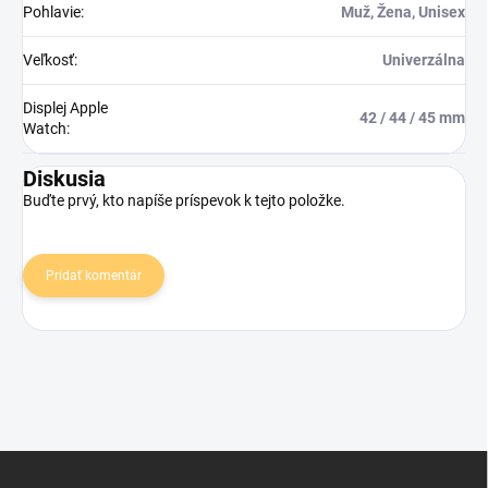
Pohlavie
:
Muž, Žena, Unisex
Veľkosť
:
Univerzálna
Displej Apple
42 / 44 / 45 mm
Watch
:
Diskusia
Buďte prvý, kto napíše príspevok k tejto položke.
Pridať komentár
Z
á