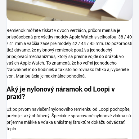
Remienok môžete získať v dvoch verziách, pričom menšia je
prispôsobená pre všetky modely Apple Watch s veľkosťou: 38 / 40
/ 41 mm a väčšia zase pre modely 42 / 44 / 45 mm. Do pozornosti
tiež dávame, že nylonový remienok používa jednoduchý
pripojovací mechanizmus, ktorý sa presne vojde do drážok vo
vašich Apple Watch. To znamená, že ho veľmi jednoducho
"zacvaknete" do hodiniek a takisto ho rovnako ľahko aj vyberiete
von. Manipulácia je maximálne pohodlná.
Aký je nylonový náramok od Loopi
v
praxi?
Už po prvom navlečení nylonového remienku od Loopi pochopíte,
prečo je taký obľúbený. Špeciálne spracované nylonové vlákna sú
príjemne mäkké a vďaka unikátnej štruktúre dokážu odvádzať
teplo.