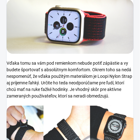
Vďaka tomu sa vám pod remienkom nebude potiť zápästie a vy
budete športovať s absolútnym komfortom. Okrem toho sa nedá
nespomenúť, že vďaka použitým materiálom je Loopi Nylon Strap
aj príjemne ľahký. Určite ho teda neodporúčame pre ľudí, ktorí
chcú mať na ruke ťažké hodinky. Je vhodný skôr pre aktívne
zameraných používateľov, ktorí sa neradi obmedzujú.