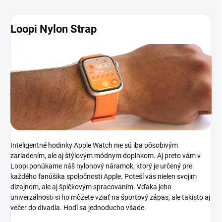
Loopi Nylon Strap
Inteligentné hodinky Apple Watch nie sú iba pôsobivým
zariadením, ale aj štýlovým módnym doplnkom. Aj preto vám v
Loopi ponúkame náš nylonový náramok, ktorý je určený pre
každého fanúšika spoločnosti Apple. Poteší vás nielen svojim
dizajnom, ale aj špičkovým spracovaním. Vďaka jeho
univerzálnosti si ho môžete vziať na športový zápas, ale takisto aj
večer do divadla. Hodí sa jednoducho všade.