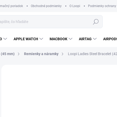
amačný poriadok
Obchodné podmienky
O Loopi
Podmienky ochrany
Hľadať
O
APPLE WATCH
MACBOOK
AIRTAG
AIRPOD
9 (45 mm)
Remienky a náramky
Loopi Ladies Steel Bracelet (4
Neohodnotené
Podrobnosti hodnotenia
ZNAČKA
38
Jedn
ZVO
cena
FAR