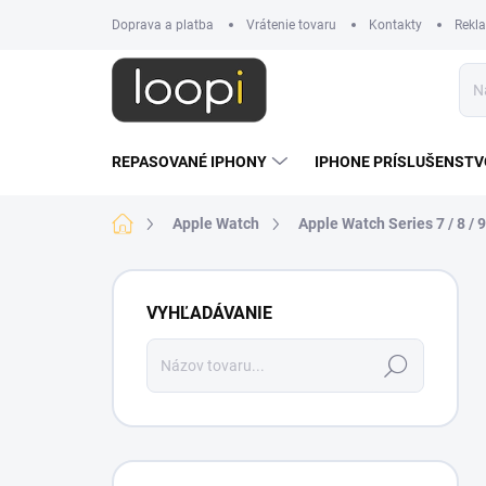
Prejsť
Doprava a platba
Vrátenie tovaru
Kontakty
Rekl
na
obsah
REPASOVANÉ IPHONY
IPHONE PRÍSLUŠENSTV
Domov
Apple Watch
Apple Watch Series 7 / 8 / 
B
o
VYHĽADÁVANIE
č
n
Hľadať
ý
p
a
n
e