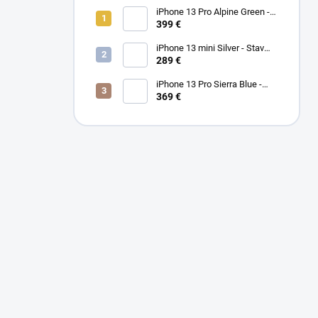
iPhone 13 Pro Alpine Green -
Stav PEKNÝ A/B 100%
399 €
iPhone 13 mini Silver - Stav
PEKNÝ A
289 €
iPhone 13 Pro Sierra Blue -
Stav PEKNÝ A/B
369 €