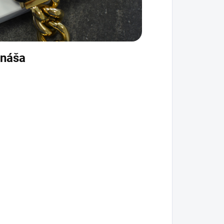
rináša