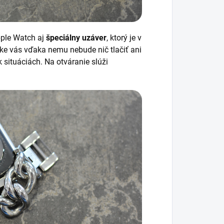
pple Watch aj
špeciálny uzáver
, ktorý je v
ke vás vďaka nemu nebude nič tlačiť ani
k situáciách.
Na otváranie slúži