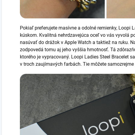
Pokiaľ preferujete masívne a odolné remienky, Loopi L
kúskom. Kvalitná nehrdzavejúca oceľ vo vás vyvolá po
nasúvať do drážok v Apple Watch a taktiež na ruku. N
zodpovedá tomu aj jeho vyššia hmotnosť. Tá zdôrazňuje
ktorého je vypracovaný.
Loopi Ladies Steel Bracelet sa
v troch zaujímavých farbách. Tie môžete samozrejme z