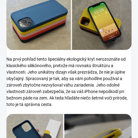
Na prvý pohľad tento špeciálny ekologický kryt nerozoznáte od
klasického silikónového, pretože má rovnakú štruktúru a
vlastnosti. Jeho unikátny dizajn však prezrádza, že nie je úplne
obyčajný. Spracovaný je tak, aby sa vám pohodlne používal a
zároveň zbytočne nezvyšoval váhu zariadenia. Jeho odolné
vlastnosti zároveň zabezpečia, že sa váš iPhone nepoškodí pri
bežnom páde na zem. Ak teda hľadáte niečo šetrné voči prírode,
toto je tá správna cesta.