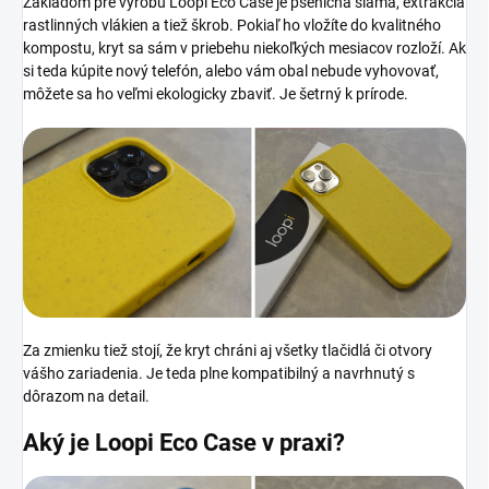
Základom pre výrobu Loopi Eco Case je pšeničná slama, extrakcia
rastlinných vlákien a tiež škrob. Pokiaľ ho vložíte do kvalitného
kompostu, kryt sa sám v priebehu niekoľkých mesiacov rozloží. Ak
si teda kúpite nový telefón, alebo vám obal nebude vyhovovať,
môžete sa ho veľmi ekologicky zbaviť. Je šetrný k prírode.
Za zmienku tiež stojí, že kryt chráni aj všetky tlačidlá či otvory
vášho zariadenia. Je teda plne kompatibilný a navrhnutý s
dôrazom na detail.
Aký je Loopi Eco Case
v praxi?