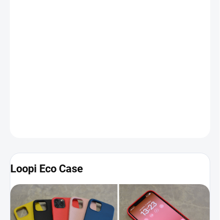
−
+
Pridať do košíka
Loopi Eco Case
je pripravený pre ekologicky zmýšľajúcich
majiteľov iPhonu od spoločnosti Apple. Produkt je vyrobený zo
špeciálnych materiálov, ktoré neobsahujú žiadne plasty a pokiaľ
ho vložíte do kompostu, biologicky sa rozloží. Púzdro je elastické a
veľmi príjemné na dotyk. Taktiež efektívne zakrýva tlačidlá či
otvory, vďaka čomu je váš iPhone chránený z každej strany.
Viac
informácií a fotografií nájdete nižšie
.
DETAILNÉ INFORMÁCIE
Loopi Eco Case