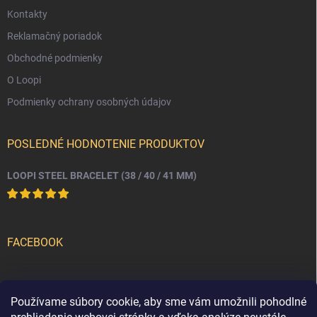
Kontakty
Reklamačný poriadok
Obchodné podmienky
O Loopi
Podmienky ochrany osobných údajov
POSLEDNÉ HODNOTENIE PRODUKTOV
LOOPI STEEL BRACELET (38 / 40 / 41 MM)
FACEBOOK
PRIJÍMAME ONLINE PLATBY
Používame súbory cookie, aby sme vám umožnili pohodlné