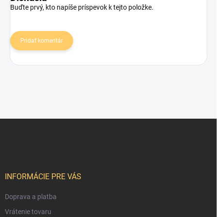
Buďte prvý, kto napíše príspevok k tejto položke.
Pridať komentár
Z
á
p
ä
t
i
INFORMÁCIE PRE VÁS
e
Doprava a platba
Vrátenie tovaru