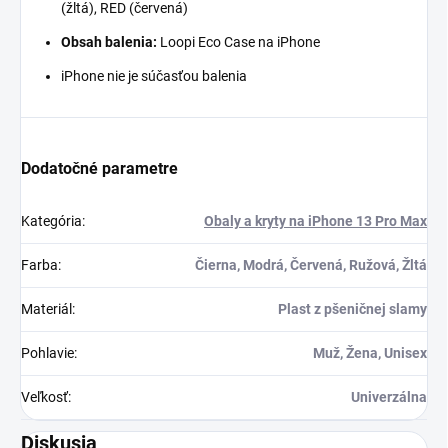
(žltá), RED (červená)
Obsah balenia:
Loopi Eco Case na iPhone
iPhone nie je súčasťou balenia
Dodatočné parametre
Kategória
:
Obaly a kryty na iPhone 13 Pro Max
Farba
:
Čierna, Modrá, Červená, Ružová, Žltá
Materiál
:
Plast z pšeničnej slamy
Pohlavie
:
Muž, Žena, Unisex
Veľkosť
:
Univerzálna
Diskusia