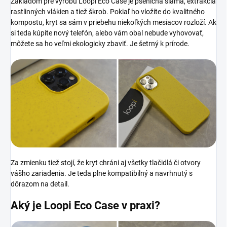
Základom pre výrobu Loopi Eco Case je pšeničná slama, extrakcia
rastlinných vlákien a tiež škrob. Pokiaľ ho vložíte do kvalitného
kompostu, kryt sa sám v priebehu niekoľkých mesiacov rozloží. Ak
si teda kúpite nový telefón, alebo vám obal nebude vyhovovať,
môžete sa ho veľmi ekologicky zbaviť. Je šetrný k prírode.
Za zmienku tiež stojí, že kryt chráni aj všetky tlačidlá či otvory
vášho zariadenia. Je teda plne kompatibilný a navrhnutý s
dôrazom na detail.
Aký je Loopi Eco Case
v praxi?