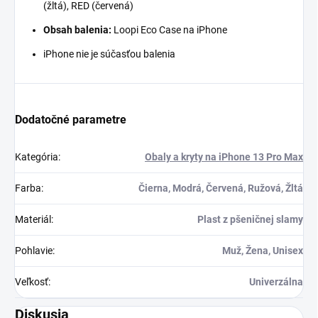
(žltá), RED (červená)
Obsah balenia:
Loopi Eco Case na iPhone
iPhone nie je súčasťou balenia
Dodatočné parametre
Kategória
:
Obaly a kryty na iPhone 13 Pro Max
Farba
:
Čierna, Modrá, Červená, Ružová, Žltá
Materiál
:
Plast z pšeničnej slamy
Pohlavie
:
Muž, Žena, Unisex
Veľkosť
:
Univerzálna
Diskusia