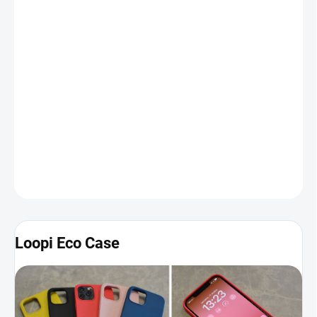
−
+
Pridať do košíka
Loopi Eco Case
je pripravený pre ekologicky zmýšľajúcich
majiteľov iPhonu od spoločnosti Apple. Produkt je vyrobený zo
špeciálnych materiálov, ktoré neobsahujú žiadne plasty a pokiaľ
ho vložíte do kompostu, biologicky sa rozloží. Púzdro je elastické a
veľmi príjemné na dotyk. Taktiež efektívne zakrýva tlačidlá či
otvory, vďaka čomu je váš iPhone chránený z každej strany.
Viac
informácií a fotografií nájdete nižšie
.
DETAILNÉ INFORMÁCIE
Loopi Eco Case