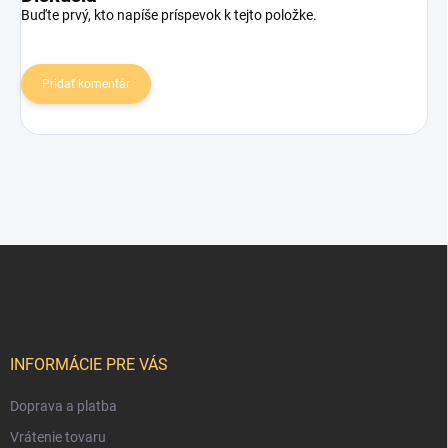
Buďte prvý, kto napíše príspevok k tejto položke.
Pridať komentár
Z
á
p
ä
t
i
INFORMÁCIE PRE VÁS
e
Doprava a platba
Vrátenie tovaru