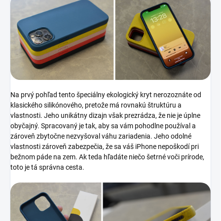
Na prvý pohľad tento špeciálny ekologický kryt nerozoznáte od
klasického silikónového, pretože má rovnakú štruktúru a
vlastnosti. Jeho unikátny dizajn však prezrádza, že nie je úplne
obyčajný. Spracovaný je tak, aby sa vám pohodlne používal a
zároveň zbytočne nezvyšoval váhu zariadenia. Jeho odolné
vlastnosti zároveň zabezpečia, že sa váš iPhone nepoškodí pri
bežnom páde na zem. Ak teda hľadáte niečo šetrné voči prírode,
toto je tá správna cesta.