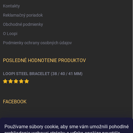
Kontakty
Reklamačný poriadok
Obchodné podmienky
O Loopi
Podmienky ochrany osobných údajov
POSLEDNÉ HODNOTENIE PRODUKTOV
LOOPI STEEL BRACELET (38 / 40 / 41 MM)
FACEBOOK
PRIJÍMAME ONLINE PLATBY
Používame súbory cookie, aby sme vám umožnili pohodlné