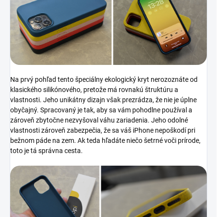
Na prvý pohľad tento špeciálny ekologický kryt nerozoznáte od
klasického silikónového, pretože má rovnakú štruktúru a
vlastnosti. Jeho unikátny dizajn však prezrádza, že nie je úplne
obyčajný. Spracovaný je tak, aby sa vám pohodlne používal a
zároveň zbytočne nezvyšoval váhu zariadenia. Jeho odolné
vlastnosti zároveň zabezpečia, že sa váš iPhone nepoškodí pri
bežnom páde na zem. Ak teda hľadáte niečo šetrné voči prírode,
toto je tá správna cesta.