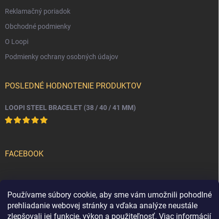
Reklamačný poriadok
Obchodné podmienky
O Loopi
Podmienky ochrany osobných údajov
POSLEDNÉ HODNOTENIE PRODUKTOV
LOOPI STEEL BRACELET (38 / 40 / 41 MM)
FACEBOOK
PRIJÍMAME ONLINE PLATBY
Používame súbory cookie, aby sme vám umožnili pohodlné
prehliadanie webovej stránky a vďaka analýze neustále
zlepšovali jej funkcie, výkon a použiteľnosť.
Viac informácií