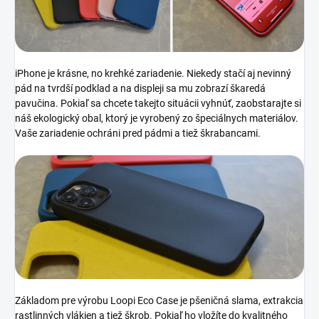
iPhone je krásne, no krehké zariadenie. Niekedy stačí aj nevinný
pád na tvrdší podklad a na displeji sa mu zobrazí škaredá
pavučina. Pokiaľ sa chcete takejto situácii vyhnúť, zaobstarajte si
náš ekologický obal, ktorý je vyrobený zo špeciálnych materiálov.
Vaše zariadenie ochráni pred pádmi a tiež škrabancami.
Základom pre výrobu Loopi Eco Case je pšeničná slama, extrakcia
rastlinných vlákien a tiež škrob. Pokiaľ ho vložíte do kvalitného