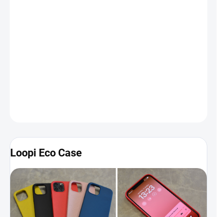
Loopi Eco Case
je pripravený pre ekologicky zmýšľajúcich
majiteľov iPhonu od spoločnosti Apple. Produkt je vyrobený zo
špeciálnych materiálov, ktoré neobsahujú žiadne plasty a pokiaľ
ho vložíte do kompostu, biologicky sa rozloží. Púzdro je elastické a
veľmi príjemné na dotyk. Taktiež efektívne zakrýva tlačidlá či
otvory, vďaka čomu je váš iPhone chránený z každej strany.
Viac
informácií a fotografií nájdete nižšie
.
DETAILNÉ INFORMÁCIE
Loopi Eco Case