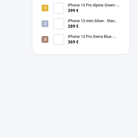
iPhone 13 Pro Alpine Green -
Stav PEKNÝ A/B 100%
399 €
iPhone 13 mini Silver - Stav
PEKNÝ A
289 €
iPhone 13 Pro Sierra Blue -
Stav PEKNÝ A/B
369 €