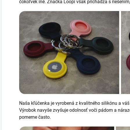
čokoľvek iné. Značka Loopi však prichádza s riešením, 
Naša kľúčenka je vyrobená z kvalitného silikónu a váš
Výrobok navyše zvyšuje odolnosť voči pádom a nárazo
pomerne často.