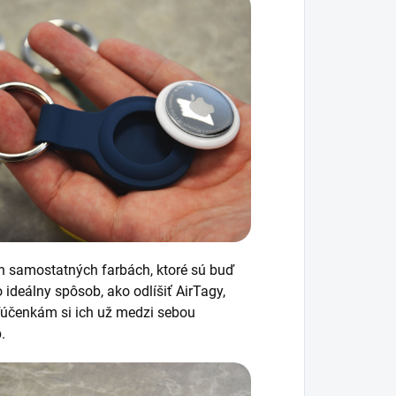
ich samostatných farbách, ktoré sú buď
 ideálny spôsob, ako odlíšiť AirTagy,
kľúčenkám si ich už medzi sebou
p.