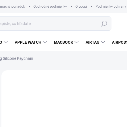
amačný poriadok
Obchodné podmienky
O Loopi
Podmienky ochrany
Hľadať
O
APPLE WATCH
MACBOOK
AIRTAG
AIRPOD
g Silicone Keychain
Neohodnotené
Podrobnosti hodnotenia
7,
Jedn
SK
cena
FAR