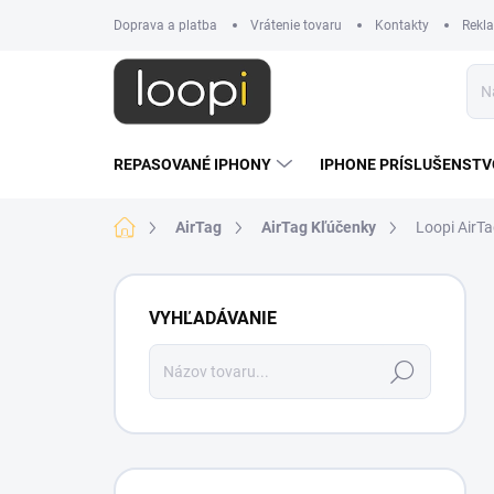
Prejsť
Doprava a platba
Vrátenie tovaru
Kontakty
Rekl
na
obsah
REPASOVANÉ IPHONY
IPHONE PRÍSLUŠENSTV
Domov
AirTag
AirTag Kľúčenky
Loopi AirTa
B
o
VYHĽADÁVANIE
č
n
Hľadať
ý
p
a
n
e