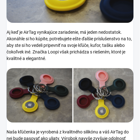
Aj keď je AirTag vynikajúce zariadenie, má jeden nedostatok.
Akonáhle si ho kúpite, potrebujete ešte ďalšie príslušenstvo na to,
aby ste si ho vedeli pripevniť na svoje kľúče, kufor, tašku alebo
čokoľvek iné. Značka Loopi však prichádza s riešením, ktoré je
kvalitné a elegantné.
Naša kľúčenka je vyrobená z kvalitného silikónu a váš AirTag do
nej bude pasovať ako uliaty. Výrobok navyše zvyšuje odolnosť