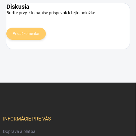
Diskusia
Buďte prvý, kto napíše príspevok k tejto položke.
Pridať komentár
Z
á
p
ä
t
i
INFORMÁCIE PRE VÁS
e
Doprava a platba