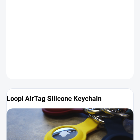
Kľúčenka
Loopi AirTag Silicone Keychain
je pripravená pre
sledovací prívesok AirTag, pokiaľ potrebujete toto zariadenie
pripevniť na kľúče, batožinu, tašku alebo čokoľvek iné. Vyrobená je
z kvalitného silikónu, ktorý zariadenie ochráni pred pádmi a
nárazmi a zároveň je dostupný vo viacerých farbách, aby ste si
svoje AirTagy vedeli odlíšiť.
Fotografie a ďalšie informácie
nájdete nižšie
.
DETAILNÉ INFORMÁCIE
Loopi AirTag Silicone Keychain