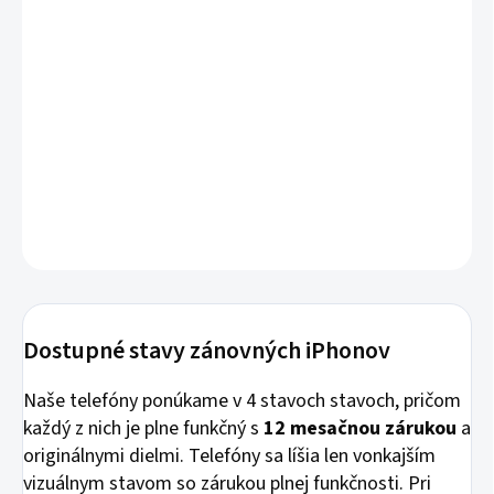
💨 Odosielame do 24 hodín
🤑 Doprava zadarmo
iPhone 12
je prémiový, rýchly a stále mimoriadne spoľahlivý
iPhone, ktorý ponúka OLED displej, výkonný čip A14 Bionic,
výborné fotoaparáty a podporu moderných funkcií ako MagSafe
či 5G. Ako zánovný alebo repasovaný model predstavuje ideálnu
voľbu pre tých, ktorí chcú kvalitný iPhone s rozumnými rozmermi
za výbornú cenu.
DETAILNÉ INFORMÁCIE
Dostupné stavy zánovných iPhonov
Naše telefóny ponúkame v 4 stavoch stavoch, pričom
každý z nich je plne funkčný s
12 mesačnou zárukou
a
originálnymi dielmi. Telefóny sa líšia len vonkajším
vizuálnym stavom so zárukou plnej funkčnosti. Pri