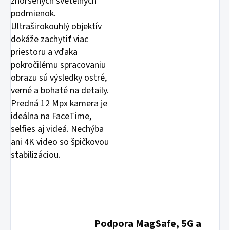
zhoršených svetelných
podmienok.
Ultraširokouhlý objektív
dokáže zachytiť viac
priestoru a vďaka
pokročilému spracovaniu
obrazu sú výsledky ostré,
verné a bohaté na detaily.
Predná 12 Mpx kamera je
ideálna na FaceTime,
selfies aj videá. Nechýba
ani 4K video so špičkovou
stabilizáciou.
Podpora MagSafe, 5G a