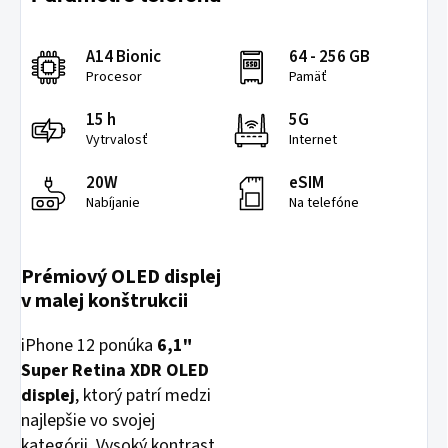
A14 Bionic
64 - 256 GB
Procesor
Pamäť
15 h
5G
Vytrvalosť
Internet
20W
eSIM
Nabíjanie
Na telefóne
Prémiový OLED displej
v malej konštrukcii
iPhone 12 ponúka
6,1
"
Super Retina XDR OLED
displej
, ktorý patrí medzi
najlepšie vo svojej
kategórii. Vysoký kontrast,