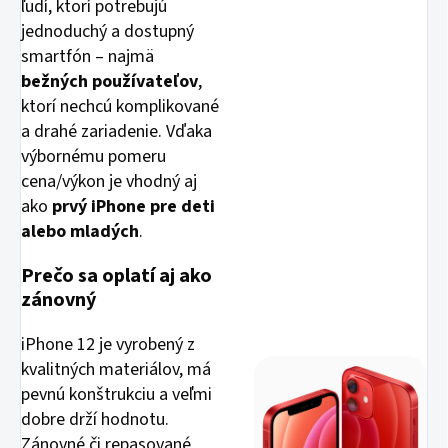
ľudí, ktorí potrebujú
jednoduchý a dostupný
smartfón – najmä
bežných používateľov
,
ktorí nechcú komplikované
a drahé zariadenie. Vďaka
výbornému pomeru
cena/výkon je vhodný aj
ako
prvý iPhone pre deti
alebo mladých
.
Prečo sa oplatí aj ako
zánovný
iPhone 12 je vyrobený z
kvalitných materiálov, má
pevnú konštrukciu a veľmi
dobre drží hodnotu.
Zánovné či repasované