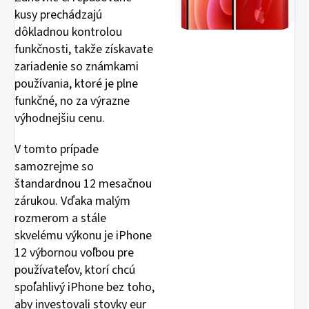
kusy prechádzajú
dôkladnou kontrolou
funkčnosti, takže získavate
zariadenie so známkami
používania, ktoré je plne
funkčné, no za výrazne
výhodnejšiu cenu.
V tomto prípade
samozrejme so
štandardnou 12 mesačnou
zárukou. Vďaka malým
rozmerom a stále
skvelému výkonu je iPhone
12 výbornou voľbou pre
používateľov, ktorí chcú
spoľahlivý iPhone bez toho,
aby investovali stovky eur