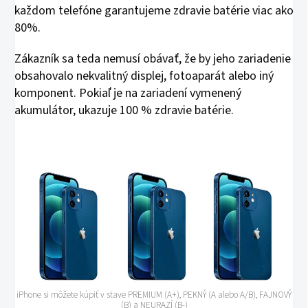
každom telefóne garantujeme zdravie batérie viac ako
80%.
Zákazník sa teda nemusí obávať, že by jeho zariadenie
obsahovalo nekvalitný displej, fotoaparát alebo iný
komponent. Pokiaľ je na zariadení vymenený
akumulátor, ukazuje 100 % zdravie batérie.
iPhone si môžete kúpiť v stave PREMIUM (A+), PEKNÝ (A alebo A/B), FAJNOVÝ
(B) a NEURAZÍ (B-)