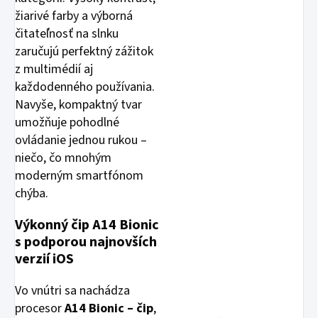
žiarivé farby a výborná
čitateľnosť na slnku
zaručujú perfektný zážitok
z multimédií aj
každodenného používania.
Navyše, kompaktný tvar
umožňuje pohodlné
ovládanie jednou rukou –
niečo, čo mnohým
moderným smartfónom
chýba.
Výkonný čip A14 Bionic
s podporou najnovších
verzií iOS
Vo vnútri sa nachádza
procesor
A14 Bionic – čip
,