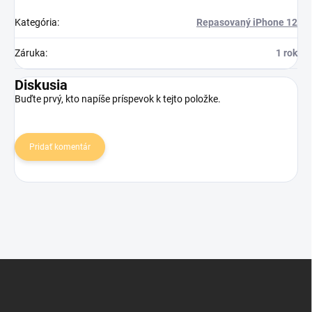
Kategória
:
Repasovaný iPhone 12
Záruka
:
1 rok
Diskusia
Buďte prvý, kto napíše príspevok k tejto položke.
Pridať komentár
Z
á
p
ä