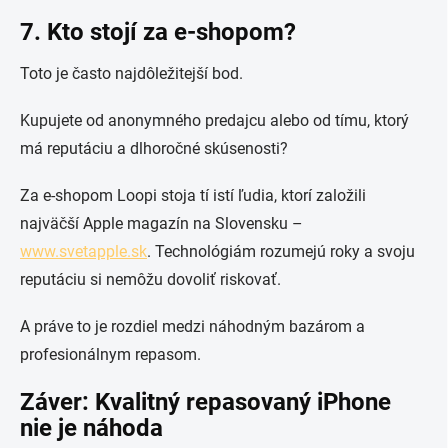
7. Kto stojí za e-shopom?
Toto je často najdôležitejší bod.
Kupujete od anonymného predajcu alebo od tímu, ktorý
má reputáciu a dlhoročné skúsenosti?
Za e-shopom Loopi stoja tí istí ľudia, ktorí založili
najväčší Apple magazín na Slovensku –
www.svetapple.sk
. Technológiám rozumejú roky a svoju
reputáciu si nemôžu dovoliť riskovať.
A práve to je rozdiel medzi náhodným bazárom a
profesionálnym repasom.
Záver: Kvalitný repasovaný iPhone
nie je náhoda