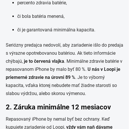
percento zdravia batérie,
či bola batéria menená,
či je garantovaná minimálna kapacita.
Seriózny predajca nedovolí, aby zariadenie išlo do predaja
s výrazne opotrebovanou batériou. Ak tieto informácie
chýbajú,
je to červená vlajka
. Minimálne zdravie batérie v
repasovanom iPhone by malo byť 80 %.
U nás v Loopi je
priemerné zdravie na úrovni 89 %
. Je to výborný
kapacita, vďaka ktorej nebudete mať žiadne starosti so
slabou výdržou, alebo skorou výmenou.
2. Záruka minimálne 12 mesiacov
Repasovaný iPhone by nemal byť bez ochrany. Keď
kupujete zariadenie od Loopi,
vždy vám naň dávame