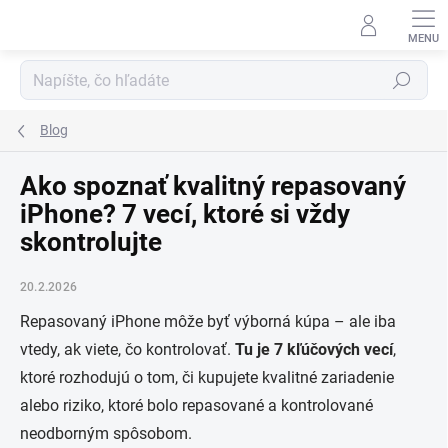
Prejsť
na
obsah
Hľadať
Blog
Ako spoznať kvalitný repasovaný
iPhone? 7 vecí, ktoré si vždy
skontrolujte
20.2.2026
Repasovaný iPhone môže byť výborná kúpa – ale iba
vtedy, ak viete, čo kontrolovať.
Tu je 7 kľúčových vecí
,
ktoré rozhodujú o tom, či kupujete kvalitné zariadenie
alebo riziko, ktoré bolo repasované a kontrolované
neodborným spôsobom.