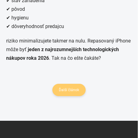
✔ stav zariadenia
✔ pôvod
✔ hygienu
✔ dôveryhodnosť predajcu
riziko minimalizujete takmer na nulu. Repasovaný iPhone
môže byť
jeden z najrozumnejších technologických
nákupov roka 2026
. Tak na čo ešte čakáte?
Ďalší článok
Z
á
p